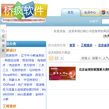
首页
会员中心
兑
关键字：
欢迎光临，这里有我们精心为您推荐的商
[免
商品分类
您当前的位置：
首页
»
工程造价
»
北京金
路桥设计
总共找到
1
个商品
金思路软件
|
辽宁中小桥涵系统
价格
销量
人气
|
韩国迈达斯
|
西安纬地
|
海地软
件
|
鸿业软件
|
李方软件
|
三木
北京金润安装预算大师
三土
|
毛世怀软件
|
QJX软件
|
DicadPRO
|
海特涵洞
|
西安方
舟
|
同豪土木
|
中交跨世纪
|
DGRoad
|
孙广华软件
|
现浇预
应力混凝土连续梁绘图2008
|
tdv
v8i/2006
|
sbcc悬索桥
|
金码中
小桥
工程造价