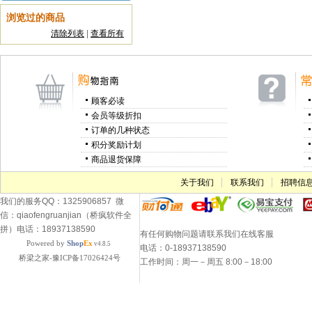
浏览过的商品
清除列表
|
查看所有
顾客必读
会员等级折扣
订单的几种状态
积分奖励计划
商品退货保障
关于我们
联系我们
招聘信
我们的服务QQ：1325906857 微
信：qiaofengruanjian（桥疯软件全
拼）电话：18937138590
有任何购物问题请联系我们在线客服
Powered by
Shop
Ex
v4.8.5
电话：0-18937138590
桥梁之家-豫ICP备17026424号
工作时间：周一－周五 8:00－18:00