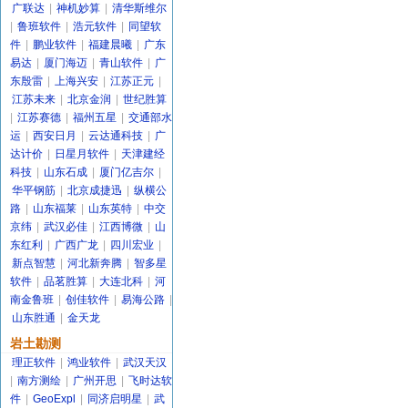
广联达
|
神机妙算
|
清华斯维尔
|
鲁班软件
|
浩元软件
|
同望软
件
|
鹏业软件
|
福建晨曦
|
广东
易达
|
厦门海迈
|
青山软件
|
广
东殷雷
|
上海兴安
|
江苏正元
|
江苏未来
|
北京金润
|
世纪胜算
|
江苏赛德
|
福州五星
|
交通部水
运
|
西安日月
|
云达通科技
|
广
达计价
|
日星月软件
|
天津建经
科技
|
山东石成
|
厦门亿吉尔
|
华平钢筋
|
北京成捷迅
|
纵横公
路
|
山东福莱
|
山东英特
|
中交
京纬
|
武汉必佳
|
江西博微
|
山
东红利
|
广西广龙
|
四川宏业
|
新点智慧
|
河北新奔腾
|
智多星
软件
|
品茗胜算
|
大连北科
|
河
南金鲁班
|
创佳软件
|
易海公路
|
山东胜通
|
金天龙
岩土勘测
理正软件
|
鸿业软件
|
武汉天汉
|
南方测绘
|
广州开思
|
飞时达软
件
|
GeoExpl
|
同济启明星
|
武