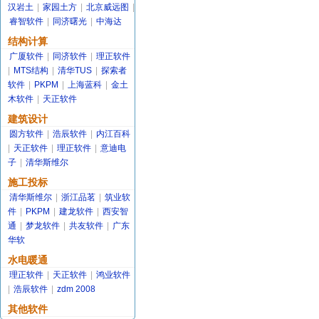
汉岩土
|
家园土方
|
北京威远图
|
睿智软件
|
同济曙光
|
中海达
结构计算
广厦软件
|
同济软件
|
理正软件
|
MTS结构
|
清华TUS
|
探索者
软件
|
PKPM
|
上海蓝科
|
金土
木软件
|
天正软件
建筑设计
圆方软件
|
浩辰软件
|
内江百科
|
天正软件
|
理正软件
|
意迪电
子
|
清华斯维尔
施工投标
清华斯维尔
|
浙江品茗
|
筑业软
件
|
PKPM
|
建龙软件
|
西安智
通
|
梦龙软件
|
共友软件
|
广东
华软
水电暖通
理正软件
|
天正软件
|
鸿业软件
|
浩辰软件
|
zdm 2008
其他软件