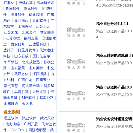
广联达
|
神机妙算
|
清华斯维尔
4.1 鸿业路立德Roadlea
|
鲁班软件
|
浩元软件
|
同望软
件
|
鹏业软件
|
福建晨曦
|
广东
易达
|
厦门海迈
|
青山软件
|
广
鸿业日照分析7.1 4.1
东殷雷
|
上海兴安
|
江苏正元
|
鸿业市政道路产品10.0
江苏未来
|
北京金润
|
世纪胜算
4.1
|
江苏赛德
|
福州五星
|
交通部水
运
|
西安日月
|
云达通科技
|
广
达计价
|
日星月软件
|
天津建经
鸿业三维智能管线设计市
科技
|
山东石成
|
厦门亿吉尔
|
华平钢筋
|
北京成捷迅
|
纵横公
鸿业市政道路产品10.0
路
|
山东福莱
|
山东英特
|
中交
京纬
|
武汉必佳
|
江西博微
|
山
东红利
|
广西广龙
|
四川宏业
|
新点智慧
|
河北新奔腾
|
智多星
鸿业市政道路产品10.0
软件
|
品茗胜算
|
大连北科
|
河
鸿业市政道路产品10.0
南金鲁班
|
创佳软件
|
易海公路
|
山东胜通
|
金天龙
岩土勘测
理正软件
|
鸿业软件
|
武汉天汉
鸿业设备设计暖通空调11
|
南方测绘
|
广州开思
|
飞时达软
鸿业设备设计暖通空调11
件
|
GeoExpl
|
同济启明星
|
武