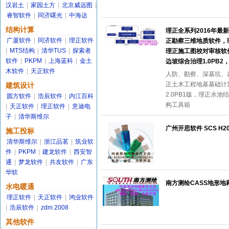
汉岩土
|
家园土方
|
北京威远图
|
睿智软件
|
同济曙光
|
中海达
结构计算
理正全系列2016年最新
广厦软件
|
同济软件
|
理正软件
正勘察三维地质软件，理
|
MTS结构
|
清华TUS
|
探索者
理正施工图校对审核软件2
软件
|
PKPM
|
上海蓝科
|
金土
边坡综合治理1.0PB2
木软件
|
天正软件
人防、勘察、深基坑、岩
正土木工程地基基础计算
建筑设计
2.0PB1版，理正水池结
圆方软件
|
浩辰软件
|
内江百科
构工具箱
|
天正软件
|
理正软件
|
意迪电
子
|
清华斯维尔
广州开思软件 SCS H2
施工投标
清华斯维尔
|
浙江品茗
|
筑业软
件
|
PKPM
|
建龙软件
|
西安智
通
|
梦龙软件
|
共友软件
|
广东
华软
南方测绘CASS地形地藉成
水电暖通
理正软件
|
天正软件
|
鸿业软件
|
浩辰软件
|
zdm 2008
其他软件