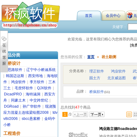
首页
会员中心
兑
关键字：
欢迎光临，这里有我们精心为您推荐的商
[免
商品分类
您当前的位置：
首页
»
岩土勘测
路桥设计
金思路软件
|
辽宁中小桥涵系统
分类名称：
理正软件
鸿业软件
武
|
韩国迈达斯
|
西安纬地
|
海地软
园土方
北京威远图
睿
件
|
鸿业软件
|
李方软件
|
三木
三土
|
毛世怀软件
|
QJX软件
|
品牌：
桥疯软件
(11)
DicadPRO
|
海特涵洞
|
西安方
舟
|
同豪土木
|
中交跨世纪
|
DGRoad
|
孙广华软件
|
现浇预
总共找到
47
个商品
应力混凝土连续梁绘图2008
|
tdv
1
/
3
v8i/2006
|
sbcc悬索桥
|
金码中
小桥
鸿业路立德Roadleader
工程造价
鸿业市政道路产品10.0