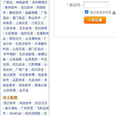
广联达
|
神机妙算
|
清华斯维尔
*
验证码：
|
鲁班软件
|
浩元软件
|
同望软
我已阅读并同意
会
件
|
鹏业软件
|
福建晨曦
|
广东
易达
|
厦门海迈
|
青山软件
|
广
东殷雷
|
上海兴安
|
江苏正元
|
江苏未来
|
北京金润
|
世纪胜算
|
江苏赛德
|
福州五星
|
交通部水
运
|
西安日月
|
云达通科技
|
广
达计价
|
日星月软件
|
天津建经
科技
|
山东石成
|
厦门亿吉尔
|
华平钢筋
|
北京成捷迅
|
纵横公
路
|
山东福莱
|
山东英特
|
中交
京纬
|
武汉必佳
|
江西博微
|
山
东红利
|
广西广龙
|
四川宏业
|
新点智慧
|
河北新奔腾
|
智多星
软件
|
品茗胜算
|
大连北科
|
河
南金鲁班
|
创佳软件
|
易海公路
|
山东胜通
|
金天龙
岩土勘测
理正软件
|
鸿业软件
|
武汉天汉
|
南方测绘
|
广州开思
|
飞时达软
件
|
GeoExpl
|
同济启明星
|
武