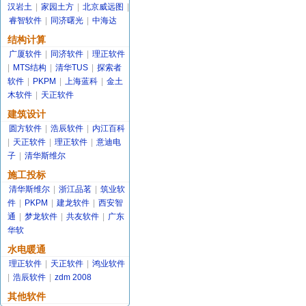
汉岩土
|
家园土方
|
北京威远图
|
睿智软件
|
同济曙光
|
中海达
结构计算
广厦软件
|
同济软件
|
理正软件
|
MTS结构
|
清华TUS
|
探索者
软件
|
PKPM
|
上海蓝科
|
金土
木软件
|
天正软件
建筑设计
圆方软件
|
浩辰软件
|
内江百科
|
天正软件
|
理正软件
|
意迪电
子
|
清华斯维尔
施工投标
清华斯维尔
|
浙江品茗
|
筑业软
件
|
PKPM
|
建龙软件
|
西安智
通
|
梦龙软件
|
共友软件
|
广东
华软
水电暖通
理正软件
|
天正软件
|
鸿业软件
|
浩辰软件
|
zdm 2008
其他软件