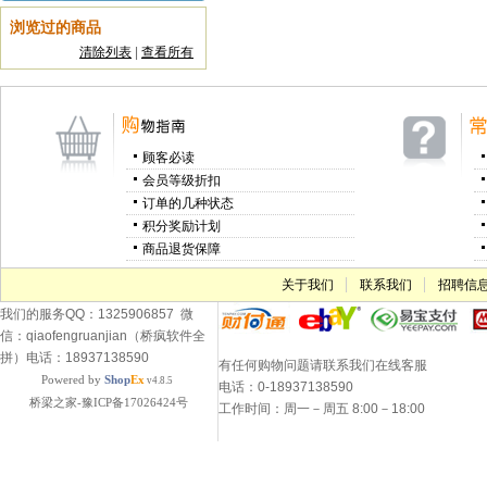
浏览过的商品
清除列表
|
查看所有
顾客必读
会员等级折扣
订单的几种状态
积分奖励计划
商品退货保障
关于我们
联系我们
招聘信
我们的服务QQ：1325906857 微
信：qiaofengruanjian（桥疯软件全
拼）电话：18937138590
有任何购物问题请联系我们在线客服
Powered by
Shop
Ex
v4.8.5
电话：0-18937138590
桥梁之家-豫ICP备17026424号
工作时间：周一－周五 8:00－18:00