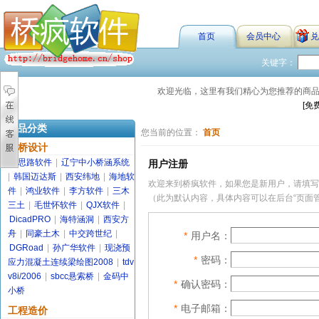
首页
会员中心
兑
关键字：
欢迎光临，这里有我们精心为您推荐的商
[免
商品分类
您当前的位置：
首页
路桥设计
金思路软件
|
辽宁中小桥涵系统
用户注册
|
韩国迈达斯
|
西安纬地
|
海地软
欢迎来到桥疯软件，如果您是新用户，请填写
件
|
鸿业软件
|
李方软件
|
三木
（此为默认内容，具体内容可以在后台“页面管
三土
|
毛世怀软件
|
QJX软件
|
DicadPRO
|
海特涵洞
|
西安方
舟
|
同豪土木
|
中交跨世纪
|
*
用户名：
DGRoad
|
孙广华软件
|
现浇预
*
密码：
应力混凝土连续梁绘图2008
|
tdv
v8i/2006
|
sbcc悬索桥
|
金码中
*
确认密码：
小桥
*
电子邮箱：
工程造价