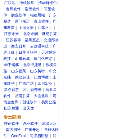
广联达
|
神机妙算
|
清华斯维尔
|
鲁班软件
|
浩元软件
|
同望软
件
|
鹏业软件
|
福建晨曦
|
广东
易达
|
厦门海迈
|
青山软件
|
广
东殷雷
|
上海兴安
|
江苏正元
|
江苏未来
|
北京金润
|
世纪胜算
|
江苏赛德
|
福州五星
|
交通部水
运
|
西安日月
|
云达通科技
|
广
达计价
|
日星月软件
|
天津建经
科技
|
山东石成
|
厦门亿吉尔
|
华平钢筋
|
北京成捷迅
|
纵横公
路
|
山东福莱
|
山东英特
|
中交
京纬
|
武汉必佳
|
江西博微
|
山
东红利
|
广西广龙
|
四川宏业
|
新点智慧
|
河北新奔腾
|
智多星
软件
|
品茗胜算
|
大连北科
|
河
南金鲁班
|
创佳软件
|
易海公路
|
山东胜通
|
金天龙
岩土勘测
理正软件
|
鸿业软件
|
武汉天汉
|
南方测绘
|
广州开思
|
飞时达软
件
|
GeoExpl
|
同济启明星
|
武