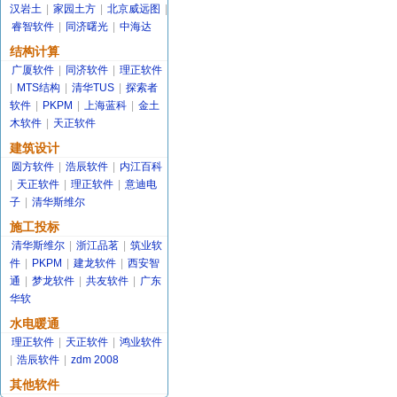
汉岩土
|
家园土方
|
北京威远图
|
睿智软件
|
同济曙光
|
中海达
结构计算
广厦软件
|
同济软件
|
理正软件
|
MTS结构
|
清华TUS
|
探索者
软件
|
PKPM
|
上海蓝科
|
金土
木软件
|
天正软件
建筑设计
圆方软件
|
浩辰软件
|
内江百科
|
天正软件
|
理正软件
|
意迪电
子
|
清华斯维尔
施工投标
清华斯维尔
|
浙江品茗
|
筑业软
件
|
PKPM
|
建龙软件
|
西安智
通
|
梦龙软件
|
共友软件
|
广东
华软
水电暖通
理正软件
|
天正软件
|
鸿业软件
|
浩辰软件
|
zdm 2008
其他软件