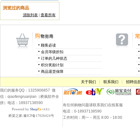
浏览过的商品
清除列表
|
查看所有
顾客必读
会员等级折扣
订单的几种状态
积分奖励计划
商品退货保障
关于我们
联系我们
招聘信
我们的服务QQ：1325906857 微
信：qiaofengruanjian（桥疯软件全
拼）电话：18937138590
有任何购物问题请联系我们在线客服
Powered by
Shop
Ex
v4.8.5
电话：0-18937138590
桥梁之家-豫ICP备17026424号
工作时间：周一－周五 8:00－18:00