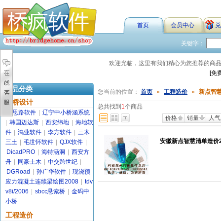
首页
会员中心
兑
关键字：
欢迎光临，这里有我们精心为您推荐的商
[免
商品分类
您当前的位置：
首页
»
工程造价
»
新点智
路桥设计
总共找到
1
个商品
金思路软件
|
辽宁中小桥涵系统
价格
销量
人气
|
韩国迈达斯
|
西安纬地
|
海地软
件
|
鸿业软件
|
李方软件
|
三木
安徽新点智慧清单造价20
三土
|
毛世怀软件
|
QJX软件
|
DicadPRO
|
海特涵洞
|
西安方
舟
|
同豪土木
|
中交跨世纪
|
DGRoad
|
孙广华软件
|
现浇预
应力混凝土连续梁绘图2008
|
tdv
v8i/2006
|
sbcc悬索桥
|
金码中
小桥
工程造价