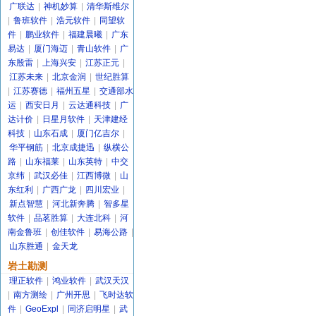
广联达
|
神机妙算
|
清华斯维尔
|
鲁班软件
|
浩元软件
|
同望软
件
|
鹏业软件
|
福建晨曦
|
广东
易达
|
厦门海迈
|
青山软件
|
广
东殷雷
|
上海兴安
|
江苏正元
|
江苏未来
|
北京金润
|
世纪胜算
|
江苏赛德
|
福州五星
|
交通部水
运
|
西安日月
|
云达通科技
|
广
达计价
|
日星月软件
|
天津建经
科技
|
山东石成
|
厦门亿吉尔
|
华平钢筋
|
北京成捷迅
|
纵横公
路
|
山东福莱
|
山东英特
|
中交
京纬
|
武汉必佳
|
江西博微
|
山
东红利
|
广西广龙
|
四川宏业
|
新点智慧
|
河北新奔腾
|
智多星
软件
|
品茗胜算
|
大连北科
|
河
南金鲁班
|
创佳软件
|
易海公路
|
山东胜通
|
金天龙
岩土勘测
理正软件
|
鸿业软件
|
武汉天汉
|
南方测绘
|
广州开思
|
飞时达软
件
|
GeoExpl
|
同济启明星
|
武