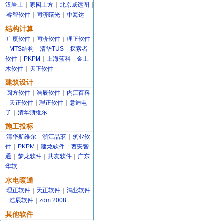
汉岩土
|
家园土方
|
北京威远图
|
睿智软件
|
同济曙光
|
中海达
结构计算
广厦软件
|
同济软件
|
理正软件
|
MTS结构
|
清华TUS
|
探索者
软件
|
PKPM
|
上海蓝科
|
金土
木软件
|
天正软件
建筑设计
圆方软件
|
浩辰软件
|
内江百科
|
天正软件
|
理正软件
|
意迪电
子
|
清华斯维尔
施工投标
清华斯维尔
|
浙江品茗
|
筑业软
件
|
PKPM
|
建龙软件
|
西安智
通
|
梦龙软件
|
共友软件
|
广东
华软
水电暖通
理正软件
|
天正软件
|
鸿业软件
|
浩辰软件
|
zdm 2008
其他软件