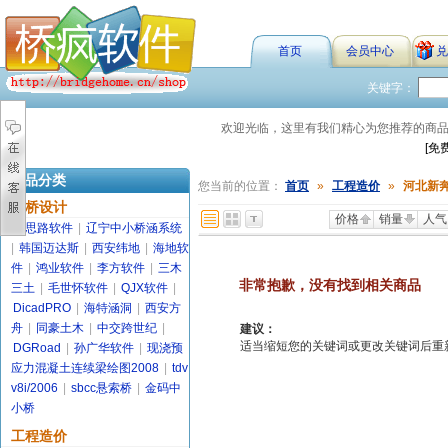
首页
会员中心
兑
关键字：
欢迎光临，这里有我们精心为您推荐的商
[免
商品分类
您当前的位置：
首页
»
工程造价
»
河北新
路桥设计
价格
销量
人气
金思路软件
|
辽宁中小桥涵系统
|
韩国迈达斯
|
西安纬地
|
海地软
件
|
鸿业软件
|
李方软件
|
三木
非常抱歉，没有找到相关商品
三土
|
毛世怀软件
|
QJX软件
|
DicadPRO
|
海特涵洞
|
西安方
舟
|
同豪土木
|
中交跨世纪
|
建议：
适当缩短您的关键词或更改关键词后重新搜索
DGRoad
|
孙广华软件
|
现浇预
应力混凝土连续梁绘图2008
|
tdv
v8i/2006
|
sbcc悬索桥
|
金码中
小桥
工程造价