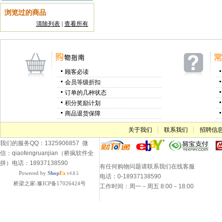
浏览过的商品
清除列表
|
查看所有
顾客必读
会员等级折扣
订单的几种状态
积分奖励计划
商品退货保障
关于我们
联系我们
招聘信
我们的服务QQ：1325906857 微
信：qiaofengruanjian（桥疯软件全
拼）电话：18937138590
有任何购物问题请联系我们在线客服
Powered by
Shop
Ex
v4.8.5
电话：0-18937138590
桥梁之家-豫ICP备17026424号
工作时间：周一－周五 8:00－18:00