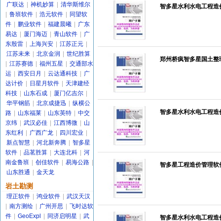
广联达
|
神机妙算
|
清华斯维尔
智多星水利水电工程造
|
鲁班软件
|
浩元软件
|
同望软
件
|
鹏业软件
|
福建晨曦
|
广东
易达
|
厦门海迈
|
青山软件
|
广
东殷雷
|
上海兴安
|
江苏正元
|
江苏未来
|
北京金润
|
世纪胜算
郑州桥疯智多星国土整理
|
江苏赛德
|
福州五星
|
交通部水
运
|
西安日月
|
云达通科技
|
广
达计价
|
日星月软件
|
天津建经
科技
|
山东石成
|
厦门亿吉尔
|
华平钢筋
|
北京成捷迅
|
纵横公
智多星水利水电工程造价
路
|
山东福莱
|
山东英特
|
中交
京纬
|
武汉必佳
|
江西博微
|
山
东红利
|
广西广龙
|
四川宏业
|
新点智慧
|
河北新奔腾
|
智多星
软件
|
品茗胜算
|
大连北科
|
河
南金鲁班
|
创佳软件
|
易海公路
|
智多星工程造价管理软件2
山东胜通
|
金天龙
岩土勘测
理正软件
|
鸿业软件
|
武汉天汉
|
南方测绘
|
广州开思
|
飞时达软
件
|
GeoExpl
|
同济启明星
|
武
智多星水利水电工程造价