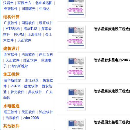
汉岩土
|
家园土方
|
北京威远图
|
睿智软件
|
同济曙光
|
中海达
结构计算
广厦软件
|
同济软件
|
理正软件
|
MTS结构
|
清华TUS
|
探索者
智多星煤炭建设工程造价
软件
|
PKPM
|
上海蓝科
|
金土
木软件
|
天正软件
建筑设计
圆方软件
|
浩辰软件
|
内江百科
智多星智多星电力20K
|
天正软件
|
理正软件
|
意迪电
子
|
清华斯维尔
施工投标
清华斯维尔
|
浙江品茗
|
筑业软
件
|
PKPM
|
建龙软件
|
西安智
智多星煤炭建设工程造
通
|
梦龙软件
|
共友软件
|
广东
华软
水电暖通
理正软件
|
天正软件
|
鸿业软件
|
浩辰软件
|
zdm 2008
智多星国土整理工程软件
其他软件