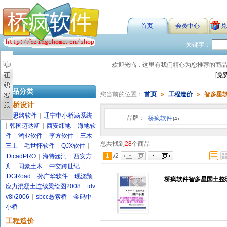
首页
会员中心
兑
关键字：
欢迎光临，这里有我们精心为您推荐的商
[免
商品分类
您当前的位置：
首页
»
工程造价
»
智多星
路桥设计
金思路软件
|
辽宁中小桥涵系统
品牌：
桥疯软件
(4)
|
韩国迈达斯
|
西安纬地
|
海地软
件
|
鸿业软件
|
李方软件
|
三木
总共找到
28
个商品
三土
|
毛世怀软件
|
QJX软件
|
1
/
2
DicadPRO
|
海特涵洞
|
西安方
舟
|
同豪土木
|
中交跨世纪
|
DGRoad
|
孙广华软件
|
现浇预
桥疯软件智多星国土整理
应力混凝土连续梁绘图2008
|
tdv
v8i/2006
|
sbcc悬索桥
|
金码中
小桥
工程造价