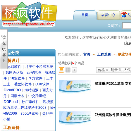
首页
会员中心
兑
关键字：
欢迎光临，这里有我们精心为您推荐的商
[免
商品分类
您当前的位置：
首页
»
工程造价
»
鹏业软
路桥设计
总共找到
6
个商品
金思路软件
|
辽宁中小桥涵系统
价格
销量
人气
|
韩国迈达斯
|
西安纬地
|
海地软
件
|
鸿业软件
|
李方软件
|
三木
鹏业重庆2011清单 支
三土
|
毛世怀软件
|
QJX软件
|
DicadPRO
|
海特涵洞
|
西安方
舟
|
同豪土木
|
中交跨世纪
|
DGRoad
|
孙广华软件
|
现浇预
应力混凝土连续梁绘图2008
|
tdv
v8i/2006
|
sbcc悬索桥
|
金码中
郑州桥疯软件鹏业重庆清
小桥
工程造价