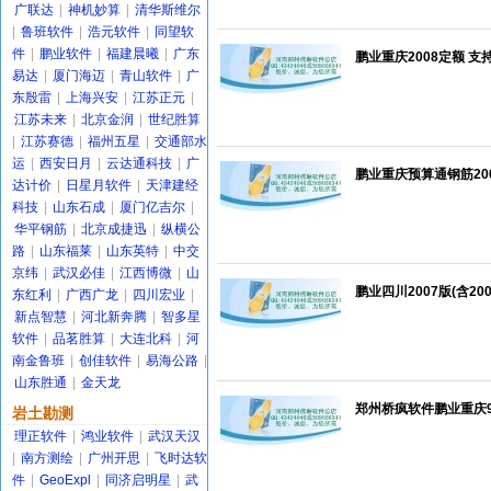
广联达
|
神机妙算
|
清华斯维尔
|
鲁班软件
|
浩元软件
|
同望软
件
|
鹏业软件
|
福建晨曦
|
广东
鹏业重庆2008定额 支
易达
|
厦门海迈
|
青山软件
|
广
东殷雷
|
上海兴安
|
江苏正元
|
江苏未来
|
北京金润
|
世纪胜算
|
江苏赛德
|
福州五星
|
交通部水
运
|
西安日月
|
云达通科技
|
广
鹏业重庆预算通钢筋20
达计价
|
日星月软件
|
天津建经
科技
|
山东石成
|
厦门亿吉尔
|
华平钢筋
|
北京成捷迅
|
纵横公
路
|
山东福莱
|
山东英特
|
中交
京纬
|
武汉必佳
|
江西博微
|
山
鹏业四川2007版(含20
东红利
|
广西广龙
|
四川宏业
|
新点智慧
|
河北新奔腾
|
智多星
软件
|
品茗胜算
|
大连北科
|
河
南金鲁班
|
创佳软件
|
易海公路
|
山东胜通
|
金天龙
郑州桥疯软件鹏业重庆9
岩土勘测
理正软件
|
鸿业软件
|
武汉天汉
|
南方测绘
|
广州开思
|
飞时达软
件
|
GeoExpl
|
同济启明星
|
武