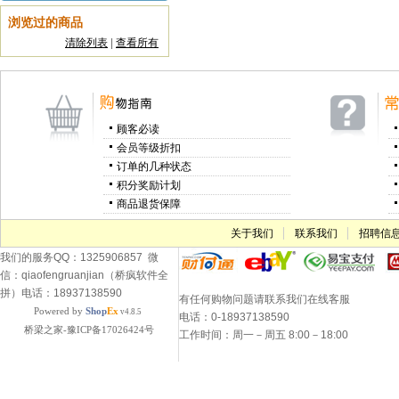
浏览过的商品
清除列表
|
查看所有
顾客必读
会员等级折扣
订单的几种状态
积分奖励计划
商品退货保障
关于我们
联系我们
招聘信
我们的服务QQ：1325906857 微
信：qiaofengruanjian（桥疯软件全
拼）电话：18937138590
有任何购物问题请联系我们在线客服
Powered by
Shop
Ex
v4.8.5
电话：0-18937138590
桥梁之家-豫ICP备17026424号
工作时间：周一－周五 8:00－18:00