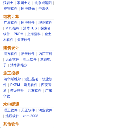
汉岩土
|
家园土方
|
北京威远图
|
睿智软件
|
同济曙光
|
中海达
结构计算
广厦软件
|
同济软件
|
理正软件
|
MTS结构
|
清华TUS
|
探索者
软件
|
PKPM
|
上海蓝科
|
金土
木软件
|
天正软件
建筑设计
圆方软件
|
浩辰软件
|
内江百科
|
天正软件
|
理正软件
|
意迪电
子
|
清华斯维尔
施工投标
清华斯维尔
|
浙江品茗
|
筑业软
件
|
PKPM
|
建龙软件
|
西安智
通
|
梦龙软件
|
共友软件
|
广东
华软
水电暖通
理正软件
|
天正软件
|
鸿业软件
|
浩辰软件
|
zdm 2008
其他软件