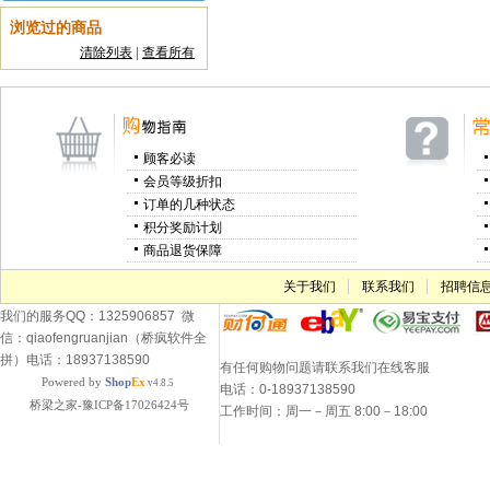
浏览过的商品
清除列表
|
查看所有
顾客必读
会员等级折扣
订单的几种状态
积分奖励计划
商品退货保障
关于我们
联系我们
招聘信
我们的服务QQ：1325906857 微
信：qiaofengruanjian（桥疯软件全
拼）电话：18937138590
有任何购物问题请联系我们在线客服
Powered by
Shop
Ex
v4.8.5
电话：0-18937138590
桥梁之家-豫ICP备17026424号
工作时间：周一－周五 8:00－18:00