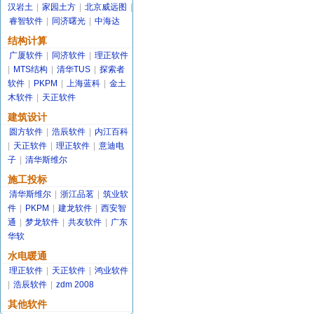
汉岩土
|
家园土方
|
北京威远图
|
睿智软件
|
同济曙光
|
中海达
结构计算
广厦软件
|
同济软件
|
理正软件
|
MTS结构
|
清华TUS
|
探索者
软件
|
PKPM
|
上海蓝科
|
金土
木软件
|
天正软件
建筑设计
圆方软件
|
浩辰软件
|
内江百科
|
天正软件
|
理正软件
|
意迪电
子
|
清华斯维尔
施工投标
清华斯维尔
|
浙江品茗
|
筑业软
件
|
PKPM
|
建龙软件
|
西安智
通
|
梦龙软件
|
共友软件
|
广东
华软
水电暖通
理正软件
|
天正软件
|
鸿业软件
|
浩辰软件
|
zdm 2008
其他软件