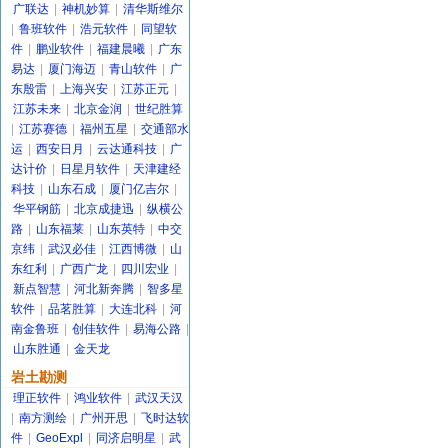
广联达
|
神机妙算
|
清华斯维尔
|
鲁班软件
|
浩元软件
|
同望软
件
|
鹏业软件
|
福建晨曦
|
广东
易达
|
厦门海迈
|
青山软件
|
广
东殷雷
|
上海兴安
|
江苏正元
|
江苏未来
|
北京金润
|
世纪胜算
|
江苏赛德
|
福州五星
|
交通部水
运
|
西安日月
|
云达通科技
|
广
达计价
|
日星月软件
|
天津建经
科技
|
山东石成
|
厦门亿吉尔
|
华平钢筋
|
北京成捷迅
|
纵横公
路
|
山东福莱
|
山东英特
|
中交
京纬
|
武汉必佳
|
江西博微
|
山
东红利
|
广西广龙
|
四川宏业
|
新点智慧
|
河北新奔腾
|
智多星
软件
|
品茗胜算
|
大连北科
|
河
南金鲁班
|
创佳软件
|
易海公路
|
山东胜通
|
金天龙
岩土勘测
理正软件
|
鸿业软件
|
武汉天汉
|
南方测绘
|
广州开思
|
飞时达软
件
|
GeoExpl
|
同济启明星
|
武