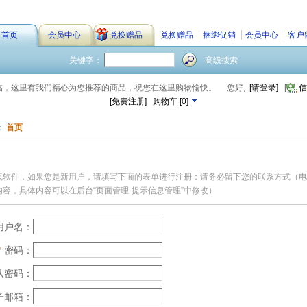
首页
会员中心
兑换赠品
兑换赠品
捆绑促销
会员中心
客户
关键字：
高级搜索
临，这里有我们精心为您推荐的商品，祝您在这里购物愉快。
您好,
[请登录]
[
信
[免费注册]
购物车
[
0
]
：
首页
疯软件，如果您是新用户，请填写下面的表单进行注册：请务必留下您的联系方式（电
容，具体内容可以在后台“页面管理-提示信息管理”中修改）
用户名：
*
密码：
认密码：
子邮箱：