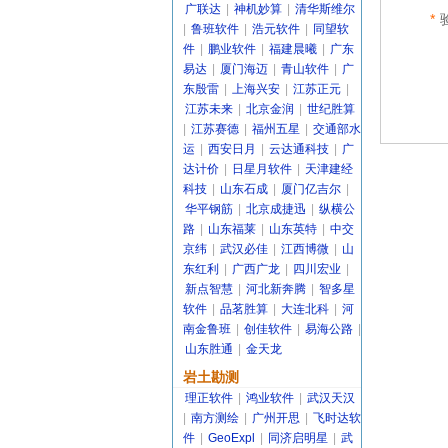
广联达
|
神机妙算
|
清华斯维尔
*
|
鲁班软件
|
浩元软件
|
同望软
件
|
鹏业软件
|
福建晨曦
|
广东
易达
|
厦门海迈
|
青山软件
|
广
东殷雷
|
上海兴安
|
江苏正元
|
江苏未来
|
北京金润
|
世纪胜算
|
江苏赛德
|
福州五星
|
交通部水
运
|
西安日月
|
云达通科技
|
广
达计价
|
日星月软件
|
天津建经
科技
|
山东石成
|
厦门亿吉尔
|
华平钢筋
|
北京成捷迅
|
纵横公
路
|
山东福莱
|
山东英特
|
中交
京纬
|
武汉必佳
|
江西博微
|
山
东红利
|
广西广龙
|
四川宏业
|
新点智慧
|
河北新奔腾
|
智多星
软件
|
品茗胜算
|
大连北科
|
河
南金鲁班
|
创佳软件
|
易海公路
|
山东胜通
|
金天龙
岩土勘测
理正软件
|
鸿业软件
|
武汉天汉
|
南方测绘
|
广州开思
|
飞时达软
件
|
GeoExpl
|
同济启明星
|
武