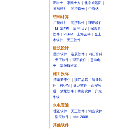
汉岩土
|
家园土方
|
北京威远图
|
睿智软件
|
同济曙光
|
中海达
结构计算
广厦软件
|
同济软件
|
理正软件
|
MTS结构
|
清华TUS
|
探索者
软件
|
PKPM
|
上海蓝科
|
金土
木软件
|
天正软件
建筑设计
圆方软件
|
浩辰软件
|
内江百科
|
天正软件
|
理正软件
|
意迪电
子
|
清华斯维尔
施工投标
清华斯维尔
|
浙江品茗
|
筑业软
件
|
PKPM
|
建龙软件
|
西安智
通
|
梦龙软件
|
共友软件
|
广东
华软
水电暖通
理正软件
|
天正软件
|
鸿业软件
|
浩辰软件
|
zdm 2008
其他软件