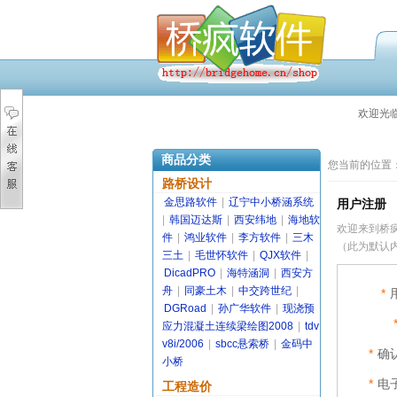
欢迎光
商品分类
您当前的位置
路桥设计
金思路软件
|
辽宁中小桥涵系统
用户注册
|
韩国迈达斯
|
西安纬地
|
海地软
欢迎来到桥
件
|
鸿业软件
|
李方软件
|
三木
（此为默认内
三土
|
毛世怀软件
|
QJX软件
|
DicadPRO
|
海特涵洞
|
西安方
舟
|
同豪土木
|
中交跨世纪
|
*
DGRoad
|
孙广华软件
|
现浇预
应力混凝土连续梁绘图2008
|
tdv
v8i/2006
|
sbcc悬索桥
|
金码中
*
确
小桥
*
电
工程造价