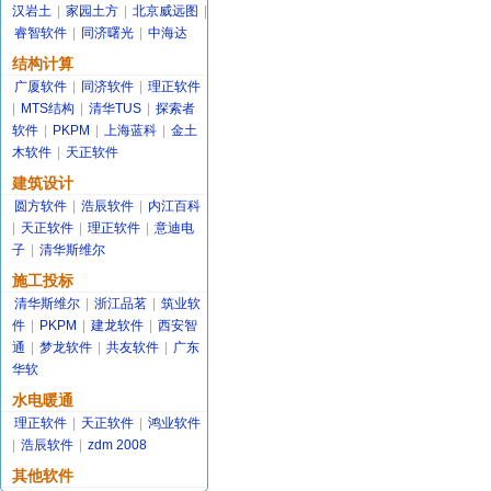
汉岩土
|
家园土方
|
北京威远图
|
睿智软件
|
同济曙光
|
中海达
结构计算
广厦软件
|
同济软件
|
理正软件
|
MTS结构
|
清华TUS
|
探索者
软件
|
PKPM
|
上海蓝科
|
金土
木软件
|
天正软件
建筑设计
圆方软件
|
浩辰软件
|
内江百科
|
天正软件
|
理正软件
|
意迪电
子
|
清华斯维尔
施工投标
清华斯维尔
|
浙江品茗
|
筑业软
件
|
PKPM
|
建龙软件
|
西安智
通
|
梦龙软件
|
共友软件
|
广东
华软
水电暖通
理正软件
|
天正软件
|
鸿业软件
|
浩辰软件
|
zdm 2008
其他软件