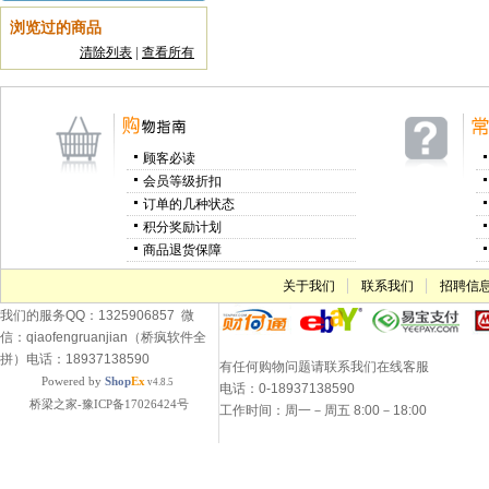
浏览过的商品
清除列表
|
查看所有
顾客必读
会员等级折扣
订单的几种状态
积分奖励计划
商品退货保障
关于我们
联系我们
招聘信
我们的服务QQ：1325906857 微
信：qiaofengruanjian（桥疯软件全
拼）电话：18937138590
有任何购物问题请联系我们在线客服
Powered by
Shop
Ex
v4.8.5
电话：0-18937138590
桥梁之家-豫ICP备17026424号
工作时间：周一－周五 8:00－18:00