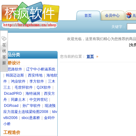
首页
会员中心
兑
关键字：
欢迎光临，这里有我们精心为您推荐的商
[免
商品分类
您当前的位置：
首页
»
路桥设计
金思路软件
|
辽宁中小桥涵系统
|
韩国迈达斯
|
西安纬地
|
海地软
件
|
鸿业软件
|
李方软件
|
三木
三土
|
毛世怀软件
|
QJX软件
|
DicadPRO
|
海特涵洞
|
西安方
舟
|
同豪土木
|
中交跨世纪
|
DGRoad
|
孙广华软件
|
现浇预
应力混凝土连续梁绘图2008
|
tdv
v8i/2006
|
sbcc悬索桥
|
金码中
小桥
工程造价