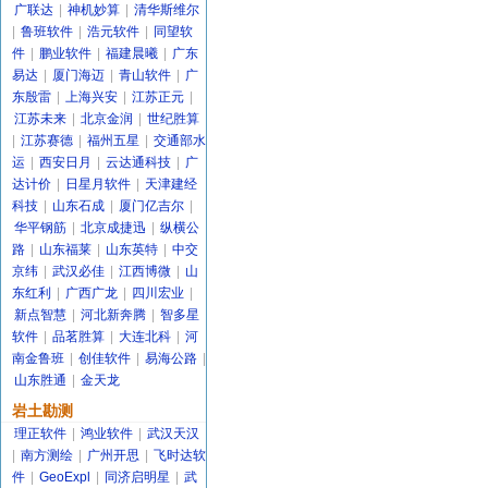
广联达
|
神机妙算
|
清华斯维尔
|
鲁班软件
|
浩元软件
|
同望软
件
|
鹏业软件
|
福建晨曦
|
广东
易达
|
厦门海迈
|
青山软件
|
广
东殷雷
|
上海兴安
|
江苏正元
|
江苏未来
|
北京金润
|
世纪胜算
|
江苏赛德
|
福州五星
|
交通部水
运
|
西安日月
|
云达通科技
|
广
达计价
|
日星月软件
|
天津建经
科技
|
山东石成
|
厦门亿吉尔
|
华平钢筋
|
北京成捷迅
|
纵横公
路
|
山东福莱
|
山东英特
|
中交
京纬
|
武汉必佳
|
江西博微
|
山
东红利
|
广西广龙
|
四川宏业
|
新点智慧
|
河北新奔腾
|
智多星
软件
|
品茗胜算
|
大连北科
|
河
南金鲁班
|
创佳软件
|
易海公路
|
山东胜通
|
金天龙
岩土勘测
理正软件
|
鸿业软件
|
武汉天汉
|
南方测绘
|
广州开思
|
飞时达软
件
|
GeoExpl
|
同济启明星
|
武