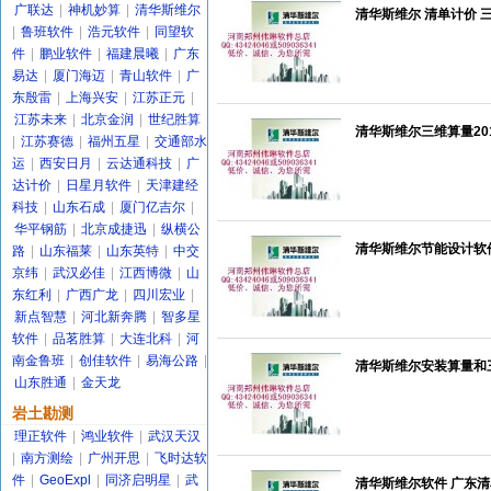
广联达
|
神机妙算
|
清华斯维尔
清华斯维尔 清单计价 三
|
鲁班软件
|
浩元软件
|
同望软
件
|
鹏业软件
|
福建晨曦
|
广东
易达
|
厦门海迈
|
青山软件
|
广
东殷雷
|
上海兴安
|
江苏正元
|
江苏未来
|
北京金润
|
世纪胜算
清华斯维尔三维算量201
|
江苏赛德
|
福州五星
|
交通部水
运
|
西安日月
|
云达通科技
|
广
达计价
|
日星月软件
|
天津建经
科技
|
山东石成
|
厦门亿吉尔
|
华平钢筋
|
北京成捷迅
|
纵横公
清华斯维尔节能设计软件
路
|
山东福莱
|
山东英特
|
中交
京纬
|
武汉必佳
|
江西博微
|
山
东红利
|
广西广龙
|
四川宏业
|
新点智慧
|
河北新奔腾
|
智多星
软件
|
品茗胜算
|
大连北科
|
河
南金鲁班
|
创佳软件
|
易海公路
|
清华斯维尔安装算量和三
山东胜通
|
金天龙
岩土勘测
理正软件
|
鸿业软件
|
武汉天汉
|
南方测绘
|
广州开思
|
飞时达软
件
|
GeoExpl
|
同济启明星
|
武
清华斯维尔软件 广东清