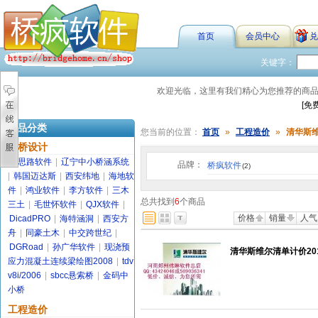
首页
会员中心
兑
关键字：
欢迎光临，这里有我们精心为您推荐的商
[免
商品分类
您当前的位置：
首页
»
工程造价
»
清华斯
路桥设计
金思路软件
|
辽宁中小桥涵系统
品牌：
桥疯软件
(2)
|
韩国迈达斯
|
西安纬地
|
海地软
件
|
鸿业软件
|
李方软件
|
三木
总共找到
6
个商品
三土
|
毛世怀软件
|
QJX软件
|
价格
销量
人气
DicadPRO
|
海特涵洞
|
西安方
舟
|
同豪土木
|
中交跨世纪
|
DGRoad
|
孙广华软件
|
现浇预
清华斯维尔清单计价20
应力混凝土连续梁绘图2008
|
tdv
v8i/2006
|
sbcc悬索桥
|
金码中
小桥
工程造价