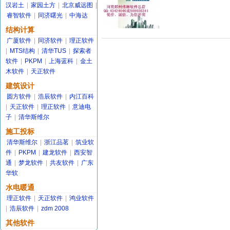
汉岩土
|
家园土方
|
北京威远图
|
睿智软件
|
同济曙光
|
中海达
结构计算
广厦软件
|
同济软件
|
理正软件
|
MTS结构
|
清华TUS
|
探索者
软件
|
PKPM
|
上海蓝科
|
金土
木软件
|
天正软件
建筑设计
圆方软件
|
浩辰软件
|
内江百科
|
天正软件
|
理正软件
|
意迪电
子
|
清华斯维尔
施工投标
清华斯维尔
|
浙江品茗
|
筑业软
件
|
PKPM
|
建龙软件
|
西安智
通
|
梦龙软件
|
共友软件
|
广东
华软
水电暖通
理正软件
|
天正软件
|
鸿业软件
|
浩辰软件
|
zdm 2008
其他软件