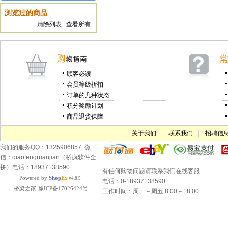
浏览过的商品
清除列表
|
查看所有
顾客必读
会员等级折扣
订单的几种状态
积分奖励计划
商品退货保障
关于我们
联系我们
招聘信
我们的服务QQ：1325906857 微
信：qiaofengruanjian（桥疯软件全
拼）电话：18937138590
有任何购物问题请联系我们在线客服
Powered by
Shop
Ex
v4.8.5
电话：0-18937138590
桥梁之家-豫ICP备17026424号
工作时间：周一－周五 8:00－18:00