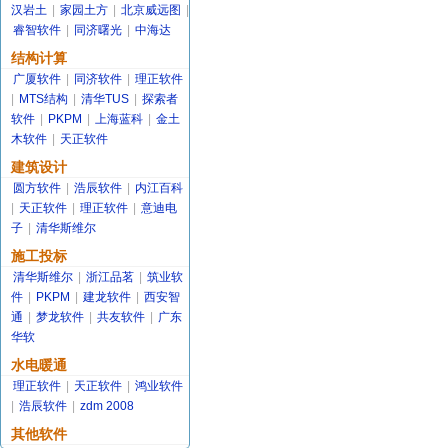
汉岩土
|
家园土方
|
北京威远图
|
睿智软件
|
同济曙光
|
中海达
结构计算
广厦软件
|
同济软件
|
理正软件
|
MTS结构
|
清华TUS
|
探索者
软件
|
PKPM
|
上海蓝科
|
金土
木软件
|
天正软件
建筑设计
圆方软件
|
浩辰软件
|
内江百科
|
天正软件
|
理正软件
|
意迪电
子
|
清华斯维尔
施工投标
清华斯维尔
|
浙江品茗
|
筑业软
件
|
PKPM
|
建龙软件
|
西安智
通
|
梦龙软件
|
共友软件
|
广东
华软
水电暖通
理正软件
|
天正软件
|
鸿业软件
|
浩辰软件
|
zdm 2008
其他软件