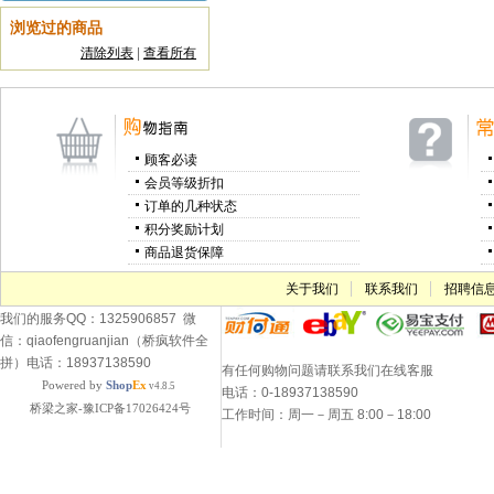
浏览过的商品
清除列表
|
查看所有
顾客必读
会员等级折扣
订单的几种状态
积分奖励计划
商品退货保障
关于我们
联系我们
招聘信
我们的服务QQ：1325906857 微
信：qiaofengruanjian（桥疯软件全
拼）电话：18937138590
有任何购物问题请联系我们在线客服
Powered by
Shop
Ex
v4.8.5
电话：0-18937138590
桥梁之家-豫ICP备17026424号
工作时间：周一－周五 8:00－18:00