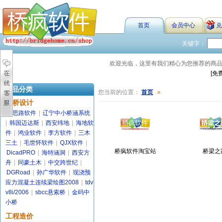
首页
会员中心
兑
关键字：
欢迎光临，这里有我们精心为您推荐的商
[免
商品分类
您当前的位置：
首页
»
路桥设计
金思路软件
|
辽宁中小桥涵系统
|
韩国迈达斯
|
西安纬地
|
海地软
件
|
鸿业软件
|
李方软件
|
三木
三土
|
毛世怀软件
|
QJX软件
|
桥疯软件淘宝站
桥梁之
DicadPRO
|
海特涵洞
|
西安方
舟
|
同豪土木
|
中交跨世纪
|
DGRoad
|
孙广华软件
|
现浇预
应力混凝土连续梁绘图2008
|
tdv
v8i/2006
|
sbcc悬索桥
|
金码中
小桥
工程造价