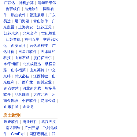
广联达
|
神机妙算
|
清华斯维尔
|
鲁班软件
|
浩元软件
|
同望软
件
|
鹏业软件
|
福建晨曦
|
广东
易达
|
厦门海迈
|
青山软件
|
广
东殷雷
|
上海兴安
|
江苏正元
|
江苏未来
|
北京金润
|
世纪胜算
|
江苏赛德
|
福州五星
|
交通部水
运
|
西安日月
|
云达通科技
|
广
达计价
|
日星月软件
|
天津建经
科技
|
山东石成
|
厦门亿吉尔
|
华平钢筋
|
北京成捷迅
|
纵横公
路
|
山东福莱
|
山东英特
|
中交
京纬
|
武汉必佳
|
江西博微
|
山
东红利
|
广西广龙
|
四川宏业
|
新点智慧
|
河北新奔腾
|
智多星
软件
|
品茗胜算
|
大连北科
|
河
南金鲁班
|
创佳软件
|
易海公路
|
山东胜通
|
金天龙
岩土勘测
理正软件
|
鸿业软件
|
武汉天汉
|
南方测绘
|
广州开思
|
飞时达软
件
|
GeoExpl
|
同济启明星
|
武