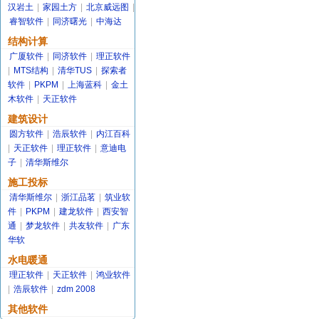
汉岩土
|
家园土方
|
北京威远图
|
睿智软件
|
同济曙光
|
中海达
结构计算
广厦软件
|
同济软件
|
理正软件
|
MTS结构
|
清华TUS
|
探索者
软件
|
PKPM
|
上海蓝科
|
金土
木软件
|
天正软件
建筑设计
圆方软件
|
浩辰软件
|
内江百科
|
天正软件
|
理正软件
|
意迪电
子
|
清华斯维尔
施工投标
清华斯维尔
|
浙江品茗
|
筑业软
件
|
PKPM
|
建龙软件
|
西安智
通
|
梦龙软件
|
共友软件
|
广东
华软
水电暖通
理正软件
|
天正软件
|
鸿业软件
|
浩辰软件
|
zdm 2008
其他软件