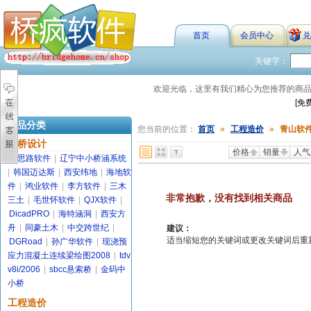
首页
会员中心
兑
关键字：
欢迎光临，这里有我们精心为您推荐的商
[免
商品分类
您当前的位置：
首页
»
工程造价
»
青山软
路桥设计
价格
销量
人气
金思路软件
|
辽宁中小桥涵系统
|
韩国迈达斯
|
西安纬地
|
海地软
件
|
鸿业软件
|
李方软件
|
三木
非常抱歉，没有找到相关商品
三土
|
毛世怀软件
|
QJX软件
|
DicadPRO
|
海特涵洞
|
西安方
舟
|
同豪土木
|
中交跨世纪
|
建议：
适当缩短您的关键词或更改关键词后重新搜索
DGRoad
|
孙广华软件
|
现浇预
应力混凝土连续梁绘图2008
|
tdv
v8i/2006
|
sbcc悬索桥
|
金码中
小桥
工程造价