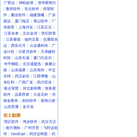
广联达
|
神机妙算
|
清华斯维尔
|
鲁班软件
|
浩元软件
|
同望软
件
|
鹏业软件
|
福建晨曦
|
广东
易达
|
厦门海迈
|
青山软件
|
广
东殷雷
|
上海兴安
|
江苏正元
|
江苏未来
|
北京金润
|
世纪胜算
|
江苏赛德
|
福州五星
|
交通部水
运
|
西安日月
|
云达通科技
|
广
达计价
|
日星月软件
|
天津建经
科技
|
山东石成
|
厦门亿吉尔
|
华平钢筋
|
北京成捷迅
|
纵横公
路
|
山东福莱
|
山东英特
|
中交
京纬
|
武汉必佳
|
江西博微
|
山
东红利
|
广西广龙
|
四川宏业
|
新点智慧
|
河北新奔腾
|
智多星
软件
|
品茗胜算
|
大连北科
|
河
南金鲁班
|
创佳软件
|
易海公路
|
山东胜通
|
金天龙
岩土勘测
理正软件
|
鸿业软件
|
武汉天汉
|
南方测绘
|
广州开思
|
飞时达软
件
|
GeoExpl
|
同济启明星
|
武