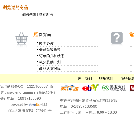
浏览过的商品
清除列表
|
查看所有
顾客必读
会员等级折扣
订单的几种状态
积分奖励计划
商品退货保障
关于我们
联系我们
招聘信
我们的服务QQ：1325906857 微
信：qiaofengruanjian（桥疯软件全
拼）电话：18937138590
有任何购物问题请联系我们在线客服
Powered by
Shop
Ex
v4.8.5
电话：0-18937138590
桥梁之家-豫ICP备17026424号
工作时间：周一－周五 8:00－18:00