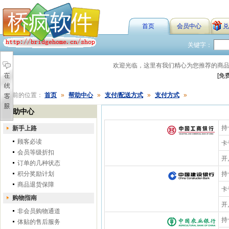
首页
会员中心
兑
关键字：
欢迎光临，这里有我们精心为您推荐的商
[免
您当前的位置：
首页
»
帮助中心
»
支付/配送方式
»
支付方式
»
帮助中心
持
新手上路
顾客必读
卡
会员等级折扣
开
订单的几种状态
积分奖励计划
持
商品退货保障
卡
购物指南
开
非会员购物通道
持
体贴的售后服务