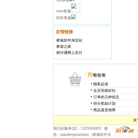
QQ客服
msn客服
旺旺客服
友情链接
桥疯软件淘宝站
桥梁之家
财付通网上支付
顾客必读
会员等级折扣
订单的几种状态
积分奖励计划
商品退货保障
关
我们的服务QQ：1325906857 微
信：qiaofengruanjian（桥疯软件全