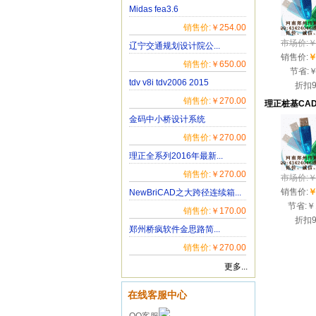
Midas fea3.6
销售价:
￥254.00
市场价:￥1
辽宁交通规划设计院公...
销售价:
￥
销售价:
￥650.00
节省:
￥
tdv v8i tdv2006 2015
折扣
销售价:
￥270.00
金码中小桥设计系统
销售价:
￥270.00
理正全系列2016年最新...
销售价:
￥270.00
市场价:￥1
销售价:
￥
NewBriCAD之大跨径连续箱...
节省:
￥
销售价:
￥170.00
折扣
郑州桥疯软件金思路简...
销售价:
￥270.00
更多...
在线客服中心