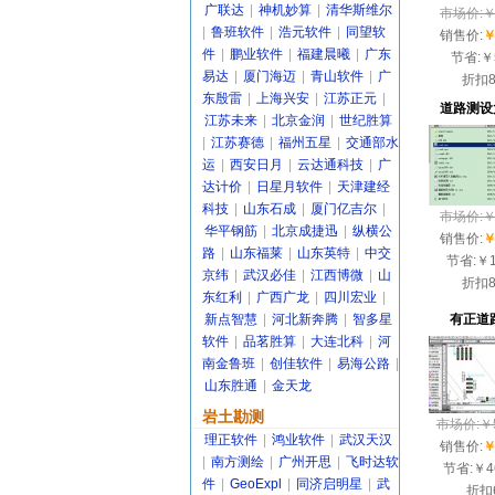
广联达
|
神机妙算
|
清华斯维尔
市场价:￥3
|
鲁班软件
|
浩元软件
|
同望软
销售价:
￥
件
|
鹏业软件
|
福建晨曦
|
广东
节省:
￥
易达
|
厦门海迈
|
青山软件
|
广
折扣
东殷雷
|
上海兴安
|
江苏正元
|
道路测设大
江苏未来
|
北京金润
|
世纪胜算
|
江苏赛德
|
福州五星
|
交通部水
运
|
西安日月
|
云达通科技
|
广
达计价
|
日星月软件
|
天津建经
科技
|
山东石成
|
厦门亿吉尔
|
市场价:￥7
华平钢筋
|
北京成捷迅
|
纵横公
销售价:
￥
路
|
山东福莱
|
山东英特
|
中交
节省:
￥1
京纬
|
武汉必佳
|
江西博微
|
山
折扣
东红利
|
广西广龙
|
四川宏业
|
新点智慧
|
河北新奔腾
|
智多星
有正道路
软件
|
品茗胜算
|
大连北科
|
河
南金鲁班
|
创佳软件
|
易海公路
|
山东胜通
|
金天龙
岩土勘测
市场价:￥5
理正软件
|
鸿业软件
|
武汉天汉
销售价:
￥
|
南方测绘
|
广州开思
|
飞时达软
节省:
￥4
件
|
GeoExpl
|
同济启明星
|
武
折扣