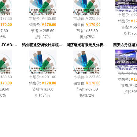
市场价:￥22
77.60
市场价:￥465.60
市场价:￥225.60
销售价:
￥17
170.00
销售价:
￥170.00
销售价:
￥170.00
节省:
￥55
7.60
节省:
￥295.60
节省:
￥55.60
折扣
75
96%
折扣
37%
折扣
75%
理正桩基CAD-FCAD-P2.91特价58
鸿业暖通空调设计系统AC...
同济曙光有限元反分析4.0
西安方舟桥梁通C
市场价:￥21
89.60
市场价:￥201.60
市场价:￥237.60
销售价:
￥17
170.00
销售价:
￥170.00
销售价:
￥170.00
节省:
￥43
19.60
节省:
￥31.60
节省:
￥67.60
折扣
80
90%
折扣
84%
折扣
72%