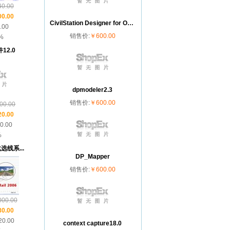
0.00
订单
所购物品
40545929899462
0.00
已通过
发出， 请注意查
圆通速递
CivilStation Designer for OpenRoads
.00
收.发货单号:
120100820000011
销售价:
￥600.00
%
订单
所购物品
40208904485062
12.0
已通过
发出， 请注意
不需要物流
查收.发货单号:
120100820000010
订单
所购物品
39878835046462
dpmodeler2.3
已通过
发出， 请注意查
顺丰速运
销售价:
￥600.00
0.00
收.发货单号:
120100820000009
0.00
订单
所购物品
38758929469262
0.00
已通过
发出， 请注意
申通E物流
%
查收.发货单号:
120100820000008
线系...
DP_Mapper
订单
所购物品
38708500066962
已通过
发出， 请注意查
顺丰速运
销售价:
￥600.00
收.发货单号:
120100820000007
订单
所购物品
38548730430662
00.00
已通过
发出， 请注意查
顺丰速运
0.00
收.发货单号:
120100820000006
0.00
context capture18.0