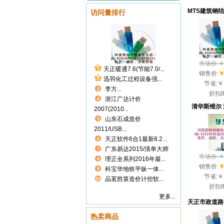
访问量排行
市场价:￥2
1
天正暖通7.6(节能7.0/...
销售价:
￥
2
迅羽化工过程设备强...
节省:
￥
李方...
3
折扣
浙江广达计价
4
清华斯维尔 清
2007(2010...
山东石成造价
5
2011/USB...
天正软件6合1最新8.2...
6
广东易达2015/清单大师
7
市场价:￥2
理正全系列2016年最...
8
销售价:
￥
科宝华地铁平纵一体...
9
节省:
￥
品茗胜算造价计控软...
10
折扣
更多...
热卖商品