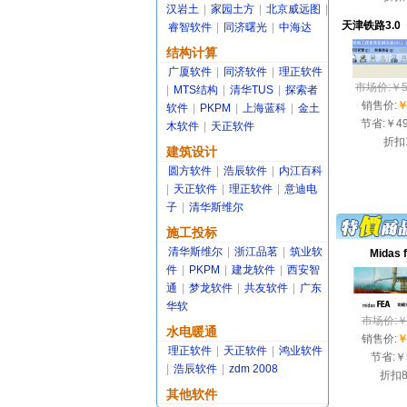
汉岩土
|
家园土方
|
北京威远图
|
天津铁路3.0《
睿智软件
|
同济曙光
|
中海达
结构计算
广厦软件
|
同济软件
|
理正软件
市场价:￥50
|
MTS结构
|
清华TUS
|
探索者
销售价:
￥
软件
|
PKPM
|
上海蓝科
|
金土
节省:
￥49
木软件
|
天正软件
折扣
建筑设计
圆方软件
|
浩辰软件
|
内江百科
|
天正软件
|
理正软件
|
意迪电
子
|
清华斯维尔
施工投标
清华斯维尔
|
浙江品茗
|
筑业软
Midas 
件
|
PKPM
|
建龙软件
|
西安智
通
|
梦龙软件
|
共友软件
|
广东
华软
市场价:￥3
水电暖通
销售价:
￥
理正软件
|
天正软件
|
鸿业软件
节省:
￥
|
浩辰软件
|
zdm 2008
折扣
其他软件