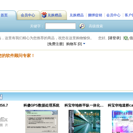
首页
会员中心
兑换赠品
兑换赠品
捆绑促销
会员中心
客户
关键字：
高级搜索
临，这里有我们精心为您推荐的商品，祝您在这里购物愉快。
您好,
[请登录]
[
信
[免费注册]
购物车
[
0
]
您的软件顾问专家！
S6.7
科傻GPS数据处理系统
科宝华地铁平纵一体化CA...