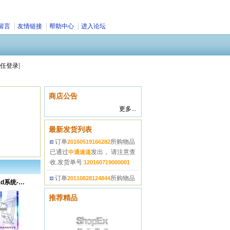
留言
友情链接
帮助中心
进入论坛
任登录
]
商店公告
更多...
最新发货列表
订单
所购物品
20160519166282
已通过
发出， 请注意查
中通速递
收.发货单号:
120160719000001
订单
所购物品
20110828124844
已通过
发出， 请注意查
中通速递
科宝华地道桥cad系统-v5.5
收.发货单号:
120110831000001
推荐精品
订单
所购物品
41377608984362
已通过
发出， 请注意
申通E物流
查收.发货单号:
120100820000012