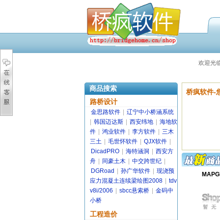
欢迎光
商品搜索
桥疯软件-
路桥设计
金思路软件
|
辽宁中小桥涵系统
|
韩国迈达斯
|
西安纬地
|
海地软
件
|
鸿业软件
|
李方软件
|
三木
三土
|
毛世怀软件
|
QJX软件
|
DicadPRO
|
海特涵洞
|
西安方
舟
|
同豪土木
|
中交跨世纪
|
DGRoad
|
孙广华软件
|
现浇预
MAPGI
应力混凝土连续梁绘图2008
|
tdv
v8i/2006
|
sbcc悬索桥
|
金码中
小桥
工程造价