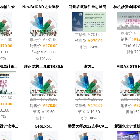
MTS建筑钢结构辅助设计...
NewBriCAD之大跨径连续箱...
郑州桥疯软件金思路简...
市场价:￥23
市场价:￥201.60
销售价:
￥17
01.60
市场价:￥381.60
销售价:
￥270.00
节省:
￥67
170.00
销售价:
￥170.00
折扣
134%
折扣
72
31.60
节省:
￥211.60
84%
折扣
45%
单计价...
理正结构工具箱TBS6.5
李方...
MIDAS GTS 
01.60
市场价:￥189.60
市场价:￥189.60
市场价:￥17
170.00
销售价:
￥170.00
销售价:
￥170.00
销售价:
￥27
31.60
节省:
￥19.60
节省:
￥19.60
折扣
15
84%
折扣
90%
折扣
90%
天正市政道路设计软件TD...
GeoExpl...
桥梁大师2012支持CAD2006...
桥涵水文计算机辅