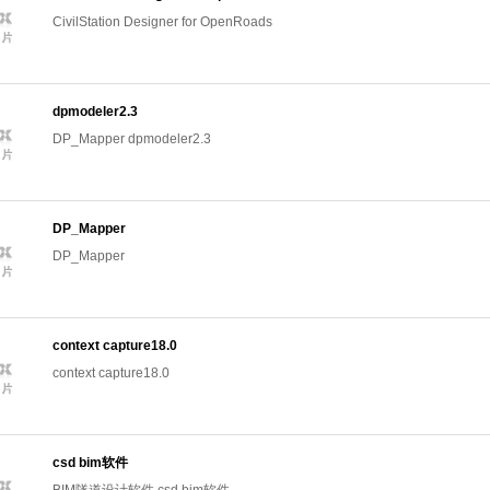
CivilStation Designer for OpenRoads
dpmodeler2.3
DP_Mapper dpmodeler2.3
DP_Mapper
DP_Mapper
context capture18.0
context capture18.0
csd bim软件