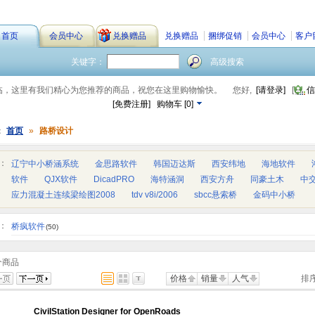
首页
会员中心
兑换赠品
兑换赠品
捆绑促销
会员中心
客户
关键字：
高级搜索
临，这里有我们精心为您推荐的商品，祝您在这里购物愉快。
您好,
[请登录]
[
信
[免费注册]
购物车
[
0
]
：
首页
»
路桥设计
：
辽宁中小桥涵系统
金思路软件
韩国迈达斯
西安纬地
海地软件
软件
QJX软件
DicadPRO
海特涵洞
西安方舟
同豪土木
中
应力混凝土连续梁绘图2008
tdv v8i/2006
sbcc悬索桥
金码中小桥
：
桥疯软件
(50)
个商品
价格
销量
人气
排
CivilStation Designer for OpenRoads