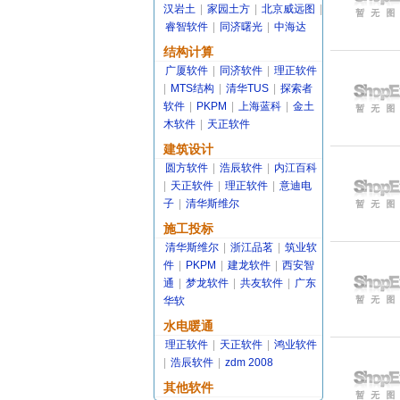
汉岩土
|
家园土方
|
北京威远图
|
睿智软件
|
同济曙光
|
中海达
结构计算
广厦软件
|
同济软件
|
理正软件
|
MTS结构
|
清华TUS
|
探索者
软件
|
PKPM
|
上海蓝科
|
金土
木软件
|
天正软件
建筑设计
圆方软件
|
浩辰软件
|
内江百科
|
天正软件
|
理正软件
|
意迪电
子
|
清华斯维尔
施工投标
清华斯维尔
|
浙江品茗
|
筑业软
件
|
PKPM
|
建龙软件
|
西安智
通
|
梦龙软件
|
共友软件
|
广东
华软
水电暖通
理正软件
|
天正软件
|
鸿业软件
|
浩辰软件
|
zdm 2008
其他软件