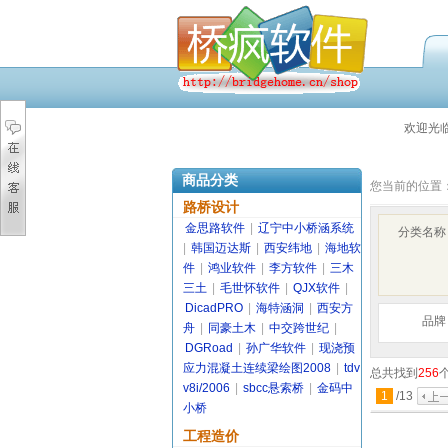
欢迎光
商品分类
您当前的位置
路桥设计
金思路软件
|
辽宁中小桥涵系统
分类名称
|
韩国迈达斯
|
西安纬地
|
海地软
件
|
鸿业软件
|
李方软件
|
三木
三土
|
毛世怀软件
|
QJX软件
|
DicadPRO
|
海特涵洞
|
西安方
品牌
舟
|
同豪土木
|
中交跨世纪
|
DGRoad
|
孙广华软件
|
现浇预
应力混凝土连续梁绘图2008
|
tdv
总共找到
256
v8i/2006
|
sbcc悬索桥
|
金码中
1
/
13
小桥
工程造价