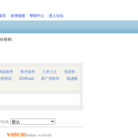
留言
友情链接
帮助中心
进入论坛
任登录
]
鸿业软件
李方软件
三木三土
毛世怀
交跨世纪
DGRoad
孙广华软件
现浇预
序方式:
￥600.00
市场价: ￥720.00