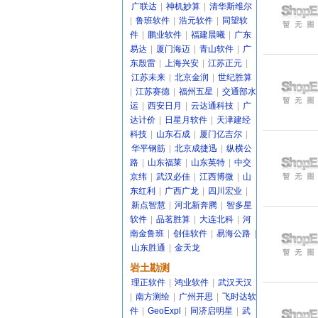
广联达
|
神机妙算
|
清华斯维尔
|
鲁班软件
|
浩元软件
|
同望软
件
|
鹏业软件
|
福建晨曦
|
广东
易达
|
厦门海迈
|
青山软件
|
广
东殷雷
|
上海兴安
|
江苏正元
|
江苏未来
|
北京金润
|
世纪胜算
|
江苏赛德
|
福州五星
|
交通部水
运
|
西安日月
|
云达通科技
|
广
达计价
|
日星月软件
|
天津建经
科技
|
山东石成
|
厦门亿吉尔
|
华平钢筋
|
北京成捷迅
|
纵横公
路
|
山东福莱
|
山东英特
|
中交
京纬
|
武汉必佳
|
江西博微
|
山
东红利
|
广西广龙
|
四川宏业
|
新点智慧
|
河北新奔腾
|
智多星
软件
|
品茗胜算
|
大连北科
|
河
南金鲁班
|
创佳软件
|
易海公路
|
山东胜通
|
金天龙
岩土勘测
理正软件
|
鸿业软件
|
武汉天汉
|
南方测绘
|
广州开思
|
飞时达软
件
|
GeoExpl
|
同济启明星
|
武