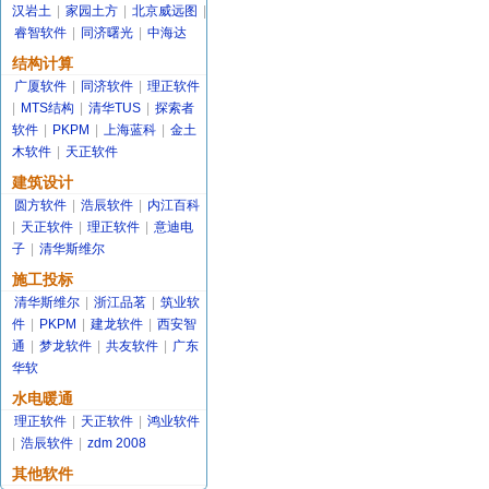
汉岩土
|
家园土方
|
北京威远图
|
睿智软件
|
同济曙光
|
中海达
结构计算
广厦软件
|
同济软件
|
理正软件
|
MTS结构
|
清华TUS
|
探索者
软件
|
PKPM
|
上海蓝科
|
金土
木软件
|
天正软件
建筑设计
圆方软件
|
浩辰软件
|
内江百科
|
天正软件
|
理正软件
|
意迪电
子
|
清华斯维尔
施工投标
清华斯维尔
|
浙江品茗
|
筑业软
件
|
PKPM
|
建龙软件
|
西安智
通
|
梦龙软件
|
共友软件
|
广东
华软
水电暖通
理正软件
|
天正软件
|
鸿业软件
|
浩辰软件
|
zdm 2008
其他软件