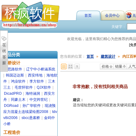
首页
会员中心
兑
关键字：
欢迎光临，这里有我们精心为您推荐的商
[免
商品分类
您当前的位置：
首页
»
建筑设计
»
内江百
路桥设计
价格
销量
人气
金思路软件
|
辽宁中小桥涵系统
|
韩国迈达斯
|
西安纬地
|
海地软
件
|
鸿业软件
|
李方软件
|
三木
非常抱歉，没有找到相关商品
三土
|
毛世怀软件
|
QJX软件
|
DicadPRO
|
海特涵洞
|
西安方
舟
|
同豪土木
|
中交跨世纪
|
建议：
适当缩短您的关键词或更改关键词后重新搜索
DGRoad
|
孙广华软件
|
现浇预
应力混凝土连续梁绘图2008
|
tdv
v8i/2006
|
sbcc悬索桥
|
金码中
小桥
工程造价