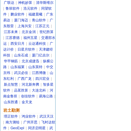
广联达
|
神机妙算
|
清华斯维尔
|
鲁班软件
|
浩元软件
|
同望软
件
|
鹏业软件
|
福建晨曦
|
广东
易达
|
厦门海迈
|
青山软件
|
广
东殷雷
|
上海兴安
|
江苏正元
|
江苏未来
|
北京金润
|
世纪胜算
|
江苏赛德
|
福州五星
|
交通部水
运
|
西安日月
|
云达通科技
|
广
达计价
|
日星月软件
|
天津建经
科技
|
山东石成
|
厦门亿吉尔
|
华平钢筋
|
北京成捷迅
|
纵横公
路
|
山东福莱
|
山东英特
|
中交
京纬
|
武汉必佳
|
江西博微
|
山
东红利
|
广西广龙
|
四川宏业
|
新点智慧
|
河北新奔腾
|
智多星
软件
|
品茗胜算
|
大连北科
|
河
南金鲁班
|
创佳软件
|
易海公路
|
山东胜通
|
金天龙
岩土勘测
理正软件
|
鸿业软件
|
武汉天汉
|
南方测绘
|
广州开思
|
飞时达软
件
|
GeoExpl
|
同济启明星
|
武