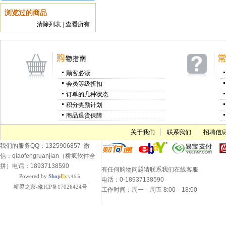
浏览过的商品
清除列表
|
查看所有
顾客必读
会员等级折扣
订单的几种状态
积分奖励计划
商品退货保障
关于我们
联系我们
招聘信
我们的服务QQ：1325906857 微
信：qiaofengruanjian（桥疯软件全
拼）电话：18937138590
有任何购物问题请联系我们在线客服
Powered by
Shop
Ex
v4.8.5
电话：0-18937138590
桥梁之家-豫ICP备17026424号
工作时间：周一－周五 8:00－18:00