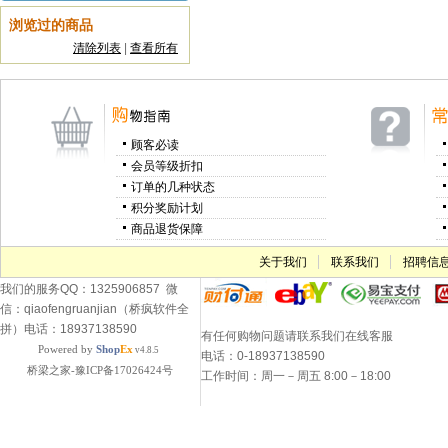
浏览过的商品
清除列表
|
查看所有
顾客必读
会员等级折扣
订单的几种状态
积分奖励计划
商品退货保障
关于我们
联系我们
招聘信
我们的服务QQ：1325906857 微
信：qiaofengruanjian（桥疯软件全
拼）电话：18937138590
有任何购物问题请联系我们在线客服
Powered by
Shop
Ex
v4.8.5
电话：0-18937138590
桥梁之家-豫ICP备17026424号
工作时间：周一－周五 8:00－18:00