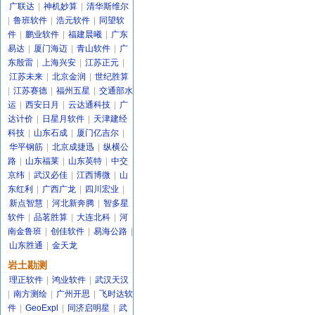
广联达
|
神机妙算
|
清华斯维尔
|
鲁班软件
|
浩元软件
|
同望软
件
|
鹏业软件
|
福建晨曦
|
广东
易达
|
厦门海迈
|
青山软件
|
广
东殷雷
|
上海兴安
|
江苏正元
|
江苏未来
|
北京金润
|
世纪胜算
|
江苏赛德
|
福州五星
|
交通部水
运
|
西安日月
|
云达通科技
|
广
达计价
|
日星月软件
|
天津建经
科技
|
山东石成
|
厦门亿吉尔
|
华平钢筋
|
北京成捷迅
|
纵横公
路
|
山东福莱
|
山东英特
|
中交
京纬
|
武汉必佳
|
江西博微
|
山
东红利
|
广西广龙
|
四川宏业
|
新点智慧
|
河北新奔腾
|
智多星
软件
|
品茗胜算
|
大连北科
|
河
南金鲁班
|
创佳软件
|
易海公路
|
山东胜通
|
金天龙
岩土勘测
理正软件
|
鸿业软件
|
武汉天汉
|
南方测绘
|
广州开思
|
飞时达软
件
|
GeoExpl
|
同济启明星
|
武