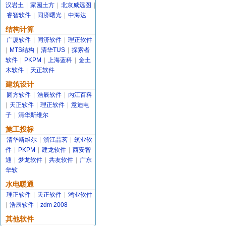
汉岩土
|
家园土方
|
北京威远图
|
睿智软件
|
同济曙光
|
中海达
结构计算
广厦软件
|
同济软件
|
理正软件
|
MTS结构
|
清华TUS
|
探索者
软件
|
PKPM
|
上海蓝科
|
金土
木软件
|
天正软件
建筑设计
圆方软件
|
浩辰软件
|
内江百科
|
天正软件
|
理正软件
|
意迪电
子
|
清华斯维尔
施工投标
清华斯维尔
|
浙江品茗
|
筑业软
件
|
PKPM
|
建龙软件
|
西安智
通
|
梦龙软件
|
共友软件
|
广东
华软
水电暖通
理正软件
|
天正软件
|
鸿业软件
|
浩辰软件
|
zdm 2008
其他软件