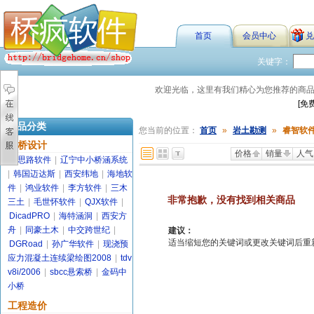
首页
会员中心
兑
关键字：
欢迎光临，这里有我们精心为您推荐的商
[免
商品分类
您当前的位置：
首页
»
岩土勘测
»
睿智软
路桥设计
价格
销量
人气
金思路软件
|
辽宁中小桥涵系统
|
韩国迈达斯
|
西安纬地
|
海地软
件
|
鸿业软件
|
李方软件
|
三木
非常抱歉，没有找到相关商品
三土
|
毛世怀软件
|
QJX软件
|
DicadPRO
|
海特涵洞
|
西安方
舟
|
同豪土木
|
中交跨世纪
|
建议：
适当缩短您的关键词或更改关键词后重新搜索
DGRoad
|
孙广华软件
|
现浇预
应力混凝土连续梁绘图2008
|
tdv
v8i/2006
|
sbcc悬索桥
|
金码中
小桥
工程造价