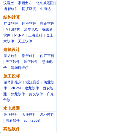
汉岩土
|
家园土方
|
北京威远图
|
睿智软件
|
同济曙光
|
中海达
结构计算
广厦软件
|
同济软件
|
理正软件
|
MTS结构
|
清华TUS
|
探索者
软件
|
PKPM
|
上海蓝科
|
金土
木软件
|
天正软件
建筑设计
圆方软件
|
浩辰软件
|
内江百科
|
天正软件
|
理正软件
|
意迪电
子
|
清华斯维尔
施工投标
清华斯维尔
|
浙江品茗
|
筑业软
件
|
PKPM
|
建龙软件
|
西安智
通
|
梦龙软件
|
共友软件
|
广东
华软
水电暖通
理正软件
|
天正软件
|
鸿业软件
|
浩辰软件
|
zdm 2008
其他软件