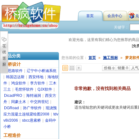
首页
会员中心
兑
关键字：
欢迎光临，这里有我们精心为您推荐的商
[免
商品分类
您当前的位置：
首页
»
施工投标
»
梦龙软
路桥设计
价格
销量
人气
金思路软件
|
辽宁中小桥涵系统
|
韩国迈达斯
|
西安纬地
|
海地软
件
|
鸿业软件
|
李方软件
|
三木
非常抱歉，没有找到相关商品
三土
|
毛世怀软件
|
QJX软件
|
DicadPRO
|
海特涵洞
|
西安方
舟
|
同豪土木
|
中交跨世纪
|
建议：
适当缩短您的关键词或更改关键词后重新搜索
DGRoad
|
孙广华软件
|
现浇预
应力混凝土连续梁绘图2008
|
tdv
v8i/2006
|
sbcc悬索桥
|
金码中
小桥
工程造价