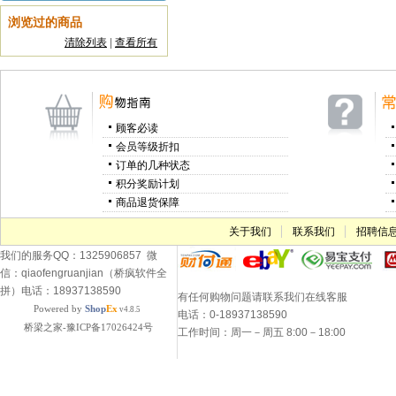
浏览过的商品
清除列表
|
查看所有
顾客必读
会员等级折扣
订单的几种状态
积分奖励计划
商品退货保障
关于我们
联系我们
招聘信
我们的服务QQ：1325906857 微
信：qiaofengruanjian（桥疯软件全
拼）电话：18937138590
有任何购物问题请联系我们在线客服
Powered by
Shop
Ex
v4.8.5
电话：0-18937138590
桥梁之家-豫ICP备17026424号
工作时间：周一－周五 8:00－18:00