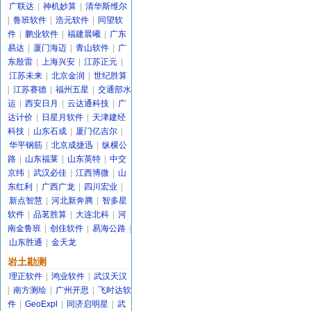
广联达
|
神机妙算
|
清华斯维尔
|
鲁班软件
|
浩元软件
|
同望软
件
|
鹏业软件
|
福建晨曦
|
广东
易达
|
厦门海迈
|
青山软件
|
广
东殷雷
|
上海兴安
|
江苏正元
|
江苏未来
|
北京金润
|
世纪胜算
|
江苏赛德
|
福州五星
|
交通部水
运
|
西安日月
|
云达通科技
|
广
达计价
|
日星月软件
|
天津建经
科技
|
山东石成
|
厦门亿吉尔
|
华平钢筋
|
北京成捷迅
|
纵横公
路
|
山东福莱
|
山东英特
|
中交
京纬
|
武汉必佳
|
江西博微
|
山
东红利
|
广西广龙
|
四川宏业
|
新点智慧
|
河北新奔腾
|
智多星
软件
|
品茗胜算
|
大连北科
|
河
南金鲁班
|
创佳软件
|
易海公路
|
山东胜通
|
金天龙
岩土勘测
理正软件
|
鸿业软件
|
武汉天汉
|
南方测绘
|
广州开思
|
飞时达软
件
|
GeoExpl
|
同济启明星
|
武