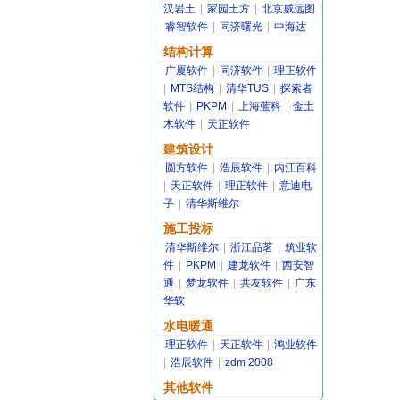
汉岩土
|
家园土方
|
北京威远图
|
睿智软件
|
同济曙光
|
中海达
结构计算
广厦软件
|
同济软件
|
理正软件
|
MTS结构
|
清华TUS
|
探索者
软件
|
PKPM
|
上海蓝科
|
金土
木软件
|
天正软件
建筑设计
圆方软件
|
浩辰软件
|
内江百科
|
天正软件
|
理正软件
|
意迪电
子
|
清华斯维尔
施工投标
清华斯维尔
|
浙江品茗
|
筑业软
件
|
PKPM
|
建龙软件
|
西安智
通
|
梦龙软件
|
共友软件
|
广东
华软
水电暖通
理正软件
|
天正软件
|
鸿业软件
|
浩辰软件
|
zdm 2008
其他软件