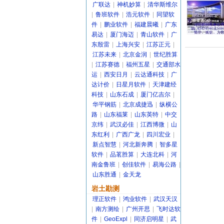
广联达
|
神机妙算
|
清华斯维尔
|
鲁班软件
|
浩元软件
|
同望软
件
|
鹏业软件
|
福建晨曦
|
广东
易达
|
厦门海迈
|
青山软件
|
广
东殷雷
|
上海兴安
|
江苏正元
|
江苏未来
|
北京金润
|
世纪胜算
|
江苏赛德
|
福州五星
|
交通部水
运
|
西安日月
|
云达通科技
|
广
达计价
|
日星月软件
|
天津建经
科技
|
山东石成
|
厦门亿吉尔
|
华平钢筋
|
北京成捷迅
|
纵横公
路
|
山东福莱
|
山东英特
|
中交
京纬
|
武汉必佳
|
江西博微
|
山
东红利
|
广西广龙
|
四川宏业
|
新点智慧
|
河北新奔腾
|
智多星
软件
|
品茗胜算
|
大连北科
|
河
南金鲁班
|
创佳软件
|
易海公路
|
山东胜通
|
金天龙
岩土勘测
理正软件
|
鸿业软件
|
武汉天汉
|
南方测绘
|
广州开思
|
飞时达软
件
|
GeoExpl
|
同济启明星
|
武