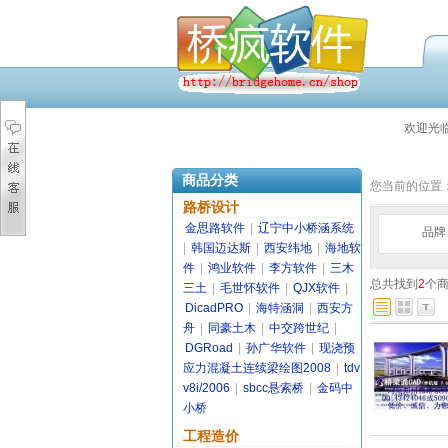
欢迎光
商品分类
您当前的位置
路桥设计
金思路软件
|
辽宁中小桥涵系统
品牌
|
韩国迈达斯
|
西安纬地
|
海地软
件
|
鸿业软件
|
李方软件
|
三木
总共找到
2
个
三土
|
毛世怀软件
|
QJX软件
|
DicadPRO
|
海特涵洞
|
西安方
舟
|
同豪土木
|
中交跨世纪
|
DGRoad
|
孙广华软件
|
现浇预
应力混凝土连续梁绘图2008
|
tdv
v8i/2006
|
sbcc悬索桥
|
金码中
小桥
工程造价