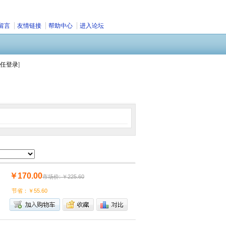
留言
友情链接
帮助中心
进入论坛
任登录
]
￥170.00
市场价: ￥225.60
节省：￥55.60