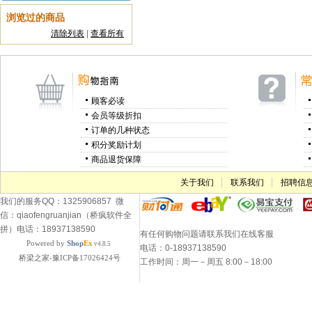
浏览过的商品
清除列表
|
查看所有
顾客必读
会员等级折扣
订单的几种状态
积分奖励计划
商品退货保障
关于我们
联系我们
招聘信
我们的服务QQ：1325906857 微
信：qiaofengruanjian（桥疯软件全
拼）电话：18937138590
有任何购物问题请联系我们在线客服
Powered by
Shop
Ex
v4.8.5
电话：0-18937138590
桥梁之家-豫ICP备17026424号
工作时间：周一－周五 8:00－18:00