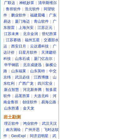
广联达
|
神机妙算
|
清华斯维尔
|
鲁班软件
|
浩元软件
|
同望软
件
|
鹏业软件
|
福建晨曦
|
广东
易达
|
厦门海迈
|
青山软件
|
广
东殷雷
|
上海兴安
|
江苏正元
|
江苏未来
|
北京金润
|
世纪胜算
|
江苏赛德
|
福州五星
|
交通部水
运
|
西安日月
|
云达通科技
|
广
达计价
|
日星月软件
|
天津建经
科技
|
山东石成
|
厦门亿吉尔
|
华平钢筋
|
北京成捷迅
|
纵横公
路
|
山东福莱
|
山东英特
|
中交
京纬
|
武汉必佳
|
江西博微
|
山
东红利
|
广西广龙
|
四川宏业
|
新点智慧
|
河北新奔腾
|
智多星
软件
|
品茗胜算
|
大连北科
|
河
南金鲁班
|
创佳软件
|
易海公路
|
山东胜通
|
金天龙
岩土勘测
理正软件
|
鸿业软件
|
武汉天汉
|
南方测绘
|
广州开思
|
飞时达软
件
|
GeoExpl
|
同济启明星
|
武