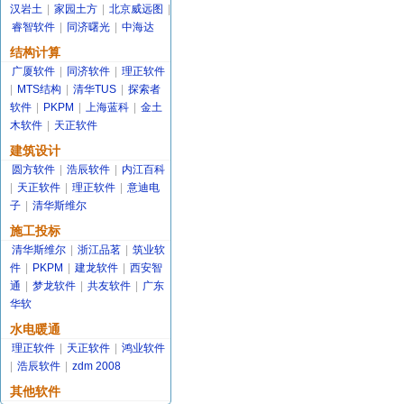
汉岩土
|
家园土方
|
北京威远图
|
睿智软件
|
同济曙光
|
中海达
结构计算
广厦软件
|
同济软件
|
理正软件
|
MTS结构
|
清华TUS
|
探索者
软件
|
PKPM
|
上海蓝科
|
金土
木软件
|
天正软件
建筑设计
圆方软件
|
浩辰软件
|
内江百科
|
天正软件
|
理正软件
|
意迪电
子
|
清华斯维尔
施工投标
清华斯维尔
|
浙江品茗
|
筑业软
件
|
PKPM
|
建龙软件
|
西安智
通
|
梦龙软件
|
共友软件
|
广东
华软
水电暖通
理正软件
|
天正软件
|
鸿业软件
|
浩辰软件
|
zdm 2008
其他软件