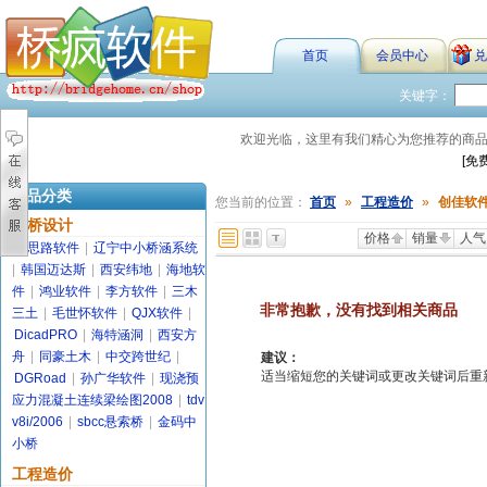
首页
会员中心
兑
关键字：
欢迎光临，这里有我们精心为您推荐的商
[免
商品分类
您当前的位置：
首页
»
工程造价
»
创佳软
路桥设计
价格
销量
人气
金思路软件
|
辽宁中小桥涵系统
|
韩国迈达斯
|
西安纬地
|
海地软
件
|
鸿业软件
|
李方软件
|
三木
非常抱歉，没有找到相关商品
三土
|
毛世怀软件
|
QJX软件
|
DicadPRO
|
海特涵洞
|
西安方
舟
|
同豪土木
|
中交跨世纪
|
建议：
适当缩短您的关键词或更改关键词后重新搜索
DGRoad
|
孙广华软件
|
现浇预
应力混凝土连续梁绘图2008
|
tdv
v8i/2006
|
sbcc悬索桥
|
金码中
小桥
工程造价