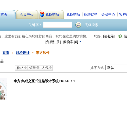
首页
会员中心
兑换赠品
兑换赠品
捆绑促销
会员中心
客户
关键字：
高级搜索
临，这里有我们精心为您推荐的商品，祝您在这里购物愉快。
您好,
[请登录]
[
信
[免费注册]
购物车
[
0
]
：
首页
»
路桥设计
»
李方软件
商品
价格
销量
人气
排序方式:
李方 集成交互式道路设计系统EICAD 3.1