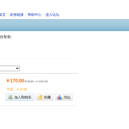
留言
友情链接
帮助中心
进入论坛
任登录
]
￥170.00
市场价: ￥189.60
节省：￥19.60