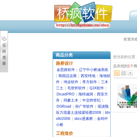
欢迎光
商品分类
您当前的位置
路桥设计
总共找到
1
个
金思路软件
|
辽宁中小桥涵系统
|
韩国迈达斯
|
西安纬地
|
海地软
件
|
鸿业软件
|
李方软件
|
三木
三土
|
毛世怀软件
|
QJX软件
|
DicadPRO
|
海特涵洞
|
西安方
舟
|
同豪土木
|
中交跨世纪
|
DGRoad
|
孙广华软件
|
现浇预
应力混凝土连续梁绘图2008
|
tdv
v8i/2006
|
sbcc悬索桥
|
金码中
小桥
工程造价