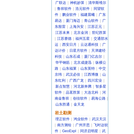
广联达
|
神机妙算
|
清华斯维尔
|
鲁班软件
|
浩元软件
|
同望软
件
|
鹏业软件
|
福建晨曦
|
广东
易达
|
厦门海迈
|
青山软件
|
广
东殷雷
|
上海兴安
|
江苏正元
|
江苏未来
|
北京金润
|
世纪胜算
|
江苏赛德
|
福州五星
|
交通部水
运
|
西安日月
|
云达通科技
|
广
达计价
|
日星月软件
|
天津建经
科技
|
山东石成
|
厦门亿吉尔
|
华平钢筋
|
北京成捷迅
|
纵横公
路
|
山东福莱
|
山东英特
|
中交
京纬
|
武汉必佳
|
江西博微
|
山
东红利
|
广西广龙
|
四川宏业
|
新点智慧
|
河北新奔腾
|
智多星
软件
|
品茗胜算
|
大连北科
|
河
南金鲁班
|
创佳软件
|
易海公路
|
山东胜通
|
金天龙
岩土勘测
理正软件
|
鸿业软件
|
武汉天汉
|
南方测绘
|
广州开思
|
飞时达软
件
|
GeoExpl
|
同济启明星
|
武