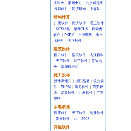
汉岩土
|
家园土方
|
北京威远图
|
睿智软件
|
同济曙光
|
中海达
结构计算
广厦软件
|
同济软件
|
理正软件
|
MTS结构
|
清华TUS
|
探索者
软件
|
PKPM
|
上海蓝科
|
金土
木软件
|
天正软件
建筑设计
圆方软件
|
浩辰软件
|
内江百科
|
天正软件
|
理正软件
|
意迪电
子
|
清华斯维尔
施工投标
清华斯维尔
|
浙江品茗
|
筑业软
件
|
PKPM
|
建龙软件
|
西安智
通
|
梦龙软件
|
共友软件
|
广东
华软
水电暖通
理正软件
|
天正软件
|
鸿业软件
|
浩辰软件
|
zdm 2008
其他软件