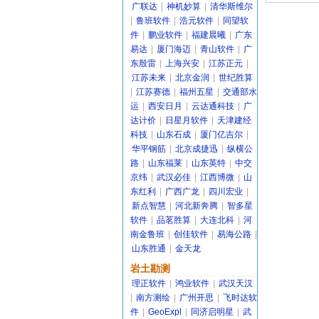
广联达
|
神机妙算
|
清华斯维尔
|
鲁班软件
|
浩元软件
|
同望软
件
|
鹏业软件
|
福建晨曦
|
广东
易达
|
厦门海迈
|
青山软件
|
广
东殷雷
|
上海兴安
|
江苏正元
|
江苏未来
|
北京金润
|
世纪胜算
|
江苏赛德
|
福州五星
|
交通部水
运
|
西安日月
|
云达通科技
|
广
达计价
|
日星月软件
|
天津建经
科技
|
山东石成
|
厦门亿吉尔
|
华平钢筋
|
北京成捷迅
|
纵横公
路
|
山东福莱
|
山东英特
|
中交
京纬
|
武汉必佳
|
江西博微
|
山
东红利
|
广西广龙
|
四川宏业
|
新点智慧
|
河北新奔腾
|
智多星
软件
|
品茗胜算
|
大连北科
|
河
南金鲁班
|
创佳软件
|
易海公路
|
山东胜通
|
金天龙
岩土勘测
理正软件
|
鸿业软件
|
武汉天汉
|
南方测绘
|
广州开思
|
飞时达软
件
|
GeoExpl
|
同济启明星
|
武