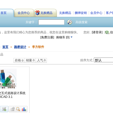
首页
会员中心
兑换赠品
兑换赠品
捆绑促销
会员中心
客户
关键字：
高级搜索
临，这里有我们精心为您推荐的商品，祝您在这里购物愉快。
您好,
[请登录]
[
信
[免费注册]
购物车
[
0
]
：
首页
»
路桥设计
»
李方软件
商品
价格
销量
人气
排序方式:
交互式道路设计系统
ICAD 3.1