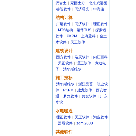
汉岩土
|
家园土方
|
北京威远图
|
睿智软件
|
同济曙光
|
中海达
结构计算
广厦软件
|
同济软件
|
理正软件
|
MTS结构
|
清华TUS
|
探索者
软件
|
PKPM
|
上海蓝科
|
金土
木软件
|
天正软件
建筑设计
圆方软件
|
浩辰软件
|
内江百科
|
天正软件
|
理正软件
|
意迪电
子
|
清华斯维尔
施工投标
清华斯维尔
|
浙江品茗
|
筑业软
件
|
PKPM
|
建龙软件
|
西安智
通
|
梦龙软件
|
共友软件
|
广东
华软
水电暖通
理正软件
|
天正软件
|
鸿业软件
|
浩辰软件
|
zdm 2008
其他软件