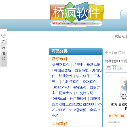
欢迎光
商品分类
您当前的位置
路桥设计
总共找到
1
个
金思路软件
|
辽宁中小桥涵系统
|
韩国迈达斯
|
西安纬地
|
海地软
件
|
鸿业软件
|
李方软件
|
三木
三土
|
毛世怀软件
|
QJX软件
|
DicadPRO
|
海特涵洞
|
西安方
舟
|
同豪土木
|
中交跨世纪
|
DGRoad
|
孙广华软件
|
现浇预
应力混凝土连续梁绘图2008
|
tdv
李方 集成
E
v8i/2006
|
sbcc悬索桥
|
金码中
小桥
￥170.00
￥189.60
工程造价