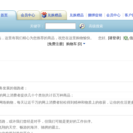
首页
会员中心
兑换赠品
兑换赠品
捆绑促销
会员中心
客户
关键字：
高级搜索
临，这里有我们精心为您推荐的商品，祝您在这里购物愉快。
您好,
[请登录]
[
信
[免费注册]
购物车
[
0
]
务发展的领跑者；
的网上消费者提供几十个类别共计百万种商品；
网络购物，每天让近千万的网上消费者轻松得到精神和物质上的收获，让你的生活更
陌路，或许我们曾经是对手，但我们可能是更好的工作伙伴。
飞翔的天空、畅游的海洋、驰骋的疆土。