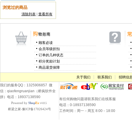
浏览过的商品
清除列表
|
查看所有
顾客必读
会员等级折扣
订单的几种状态
积分奖励计划
商品退货保障
关于我们
联系我们
招聘信
我们的服务QQ：1325906857 微
信：qiaofengruanjian（桥疯软件全
拼）电话：18937138590
有任何购物问题请联系我们在线客服
Powered by
Shop
Ex
v4.8.5
电话：0-18937138590
桥梁之家-豫ICP备17026424号
工作时间：周一－周五 8:00－18:00