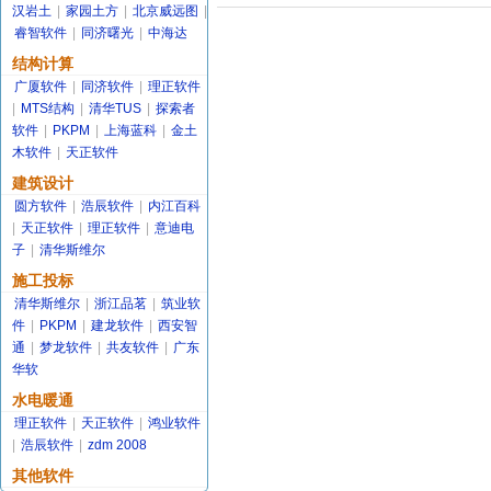
汉岩土
|
家园土方
|
北京威远图
|
睿智软件
|
同济曙光
|
中海达
结构计算
广厦软件
|
同济软件
|
理正软件
|
MTS结构
|
清华TUS
|
探索者
软件
|
PKPM
|
上海蓝科
|
金土
木软件
|
天正软件
建筑设计
圆方软件
|
浩辰软件
|
内江百科
|
天正软件
|
理正软件
|
意迪电
子
|
清华斯维尔
施工投标
清华斯维尔
|
浙江品茗
|
筑业软
件
|
PKPM
|
建龙软件
|
西安智
通
|
梦龙软件
|
共友软件
|
广东
华软
水电暖通
理正软件
|
天正软件
|
鸿业软件
|
浩辰软件
|
zdm 2008
其他软件