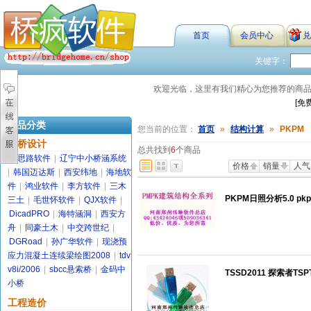
首页
会员中心
兑
关键字：
欢迎光临，这里有我们精心为您推荐的商
[免
商品分类
您当前的位置：
首页
»
结构计算
»
PKPM
路桥设计
总共找到
6
个商品
金思路软件
|
辽宁中小桥涵系统
价格
销量
人气
|
韩国迈达斯
|
西安纬地
|
海地软
件
|
鸿业软件
|
李方软件
|
三木
PKPM日照分析5.0 p
三土
|
毛世怀软件
|
QJX软件
|
DicadPRO
|
海特涵洞
|
西安方
舟
|
同豪土木
|
中交跨世纪
|
DGRoad
|
孙广华软件
|
现浇预
应力混凝土连续梁绘图2008
|
tdv
v8i/2006
|
sbcc悬索桥
|
金码中
TSSD2011 探索者T
小桥
工程造价