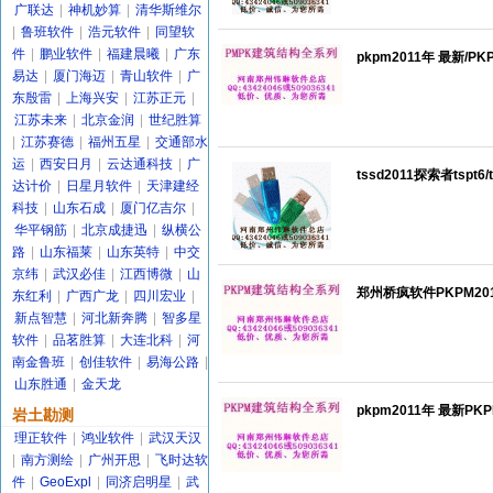
广联达
|
神机妙算
|
清华斯维尔
|
鲁班软件
|
浩元软件
|
同望软
件
|
鹏业软件
|
福建晨曦
|
广东
pkpm2011年 最新/
易达
|
厦门海迈
|
青山软件
|
广
东殷雷
|
上海兴安
|
江苏正元
|
江苏未来
|
北京金润
|
世纪胜算
|
江苏赛德
|
福州五星
|
交通部水
运
|
西安日月
|
云达通科技
|
广
tssd2011探索者tspt
达计价
|
日星月软件
|
天津建经
科技
|
山东石成
|
厦门亿吉尔
|
华平钢筋
|
北京成捷迅
|
纵横公
路
|
山东福莱
|
山东英特
|
中交
京纬
|
武汉必佳
|
江西博微
|
山
郑州桥疯软件PKPM20
东红利
|
广西广龙
|
四川宏业
|
新点智慧
|
河北新奔腾
|
智多星
软件
|
品茗胜算
|
大连北科
|
河
南金鲁班
|
创佳软件
|
易海公路
|
山东胜通
|
金天龙
pkpm2011年 最新P
岩土勘测
理正软件
|
鸿业软件
|
武汉天汉
|
南方测绘
|
广州开思
|
飞时达软
件
|
GeoExpl
|
同济启明星
|
武