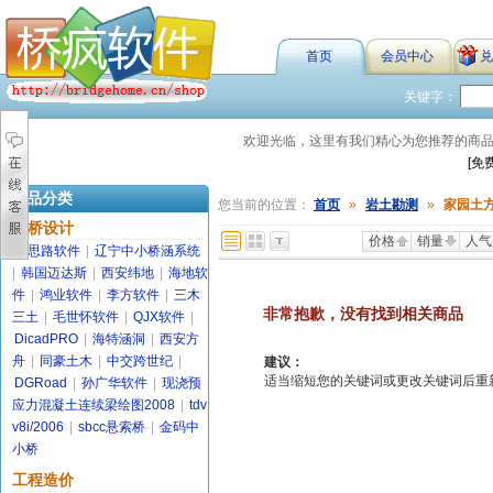
首页
会员中心
兑
关键字：
欢迎光临，这里有我们精心为您推荐的商
[免
商品分类
您当前的位置：
首页
»
岩土勘测
»
家园土
路桥设计
价格
销量
人气
金思路软件
|
辽宁中小桥涵系统
|
韩国迈达斯
|
西安纬地
|
海地软
件
|
鸿业软件
|
李方软件
|
三木
非常抱歉，没有找到相关商品
三土
|
毛世怀软件
|
QJX软件
|
DicadPRO
|
海特涵洞
|
西安方
舟
|
同豪土木
|
中交跨世纪
|
建议：
适当缩短您的关键词或更改关键词后重新搜索
DGRoad
|
孙广华软件
|
现浇预
应力混凝土连续梁绘图2008
|
tdv
v8i/2006
|
sbcc悬索桥
|
金码中
小桥
工程造价