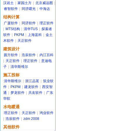
汉岩土
|
家园土方
|
北京威远图
|
睿智软件
|
同济曙光
|
中海达
结构计算
广厦软件
|
同济软件
|
理正软件
|
MTS结构
|
清华TUS
|
探索者
软件
|
PKPM
|
上海蓝科
|
金土
木软件
|
天正软件
建筑设计
圆方软件
|
浩辰软件
|
内江百科
|
天正软件
|
理正软件
|
意迪电
子
|
清华斯维尔
施工投标
清华斯维尔
|
浙江品茗
|
筑业软
件
|
PKPM
|
建龙软件
|
西安智
通
|
梦龙软件
|
共友软件
|
广东
华软
水电暖通
理正软件
|
天正软件
|
鸿业软件
|
浩辰软件
|
zdm 2008
其他软件