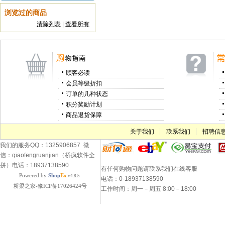
浏览过的商品
清除列表
|
查看所有
顾客必读
会员等级折扣
订单的几种状态
积分奖励计划
商品退货保障
关于我们
联系我们
招聘信
我们的服务QQ：1325906857 微
信：qiaofengruanjian（桥疯软件全
拼）电话：18937138590
有任何购物问题请联系我们在线客服
Powered by
Shop
Ex
v4.8.5
电话：0-18937138590
桥梁之家-豫ICP备17026424号
工作时间：周一－周五 8:00－18:00