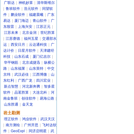
广联达
|
神机妙算
|
清华斯维尔
|
鲁班软件
|
浩元软件
|
同望软
件
|
鹏业软件
|
福建晨曦
|
广东
易达
|
厦门海迈
|
青山软件
|
广
东殷雷
|
上海兴安
|
江苏正元
|
江苏未来
|
北京金润
|
世纪胜算
|
江苏赛德
|
福州五星
|
交通部水
运
|
西安日月
|
云达通科技
|
广
达计价
|
日星月软件
|
天津建经
科技
|
山东石成
|
厦门亿吉尔
|
华平钢筋
|
北京成捷迅
|
纵横公
路
|
山东福莱
|
山东英特
|
中交
京纬
|
武汉必佳
|
江西博微
|
山
东红利
|
广西广龙
|
四川宏业
|
新点智慧
|
河北新奔腾
|
智多星
软件
|
品茗胜算
|
大连北科
|
河
南金鲁班
|
创佳软件
|
易海公路
|
山东胜通
|
金天龙
岩土勘测
理正软件
|
鸿业软件
|
武汉天汉
|
南方测绘
|
广州开思
|
飞时达软
件
|
GeoExpl
|
同济启明星
|
武