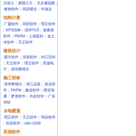
汉岩土
|
家园土方
|
北京威远图
|
睿智软件
|
同济曙光
|
中海达
结构计算
广厦软件
|
同济软件
|
理正软件
|
MTS结构
|
清华TUS
|
探索者
软件
|
PKPM
|
上海蓝科
|
金土
木软件
|
天正软件
建筑设计
圆方软件
|
浩辰软件
|
内江百科
|
天正软件
|
理正软件
|
意迪电
子
|
清华斯维尔
施工投标
清华斯维尔
|
浙江品茗
|
筑业软
件
|
PKPM
|
建龙软件
|
西安智
通
|
梦龙软件
|
共友软件
|
广东
华软
水电暖通
理正软件
|
天正软件
|
鸿业软件
|
浩辰软件
|
zdm 2008
其他软件