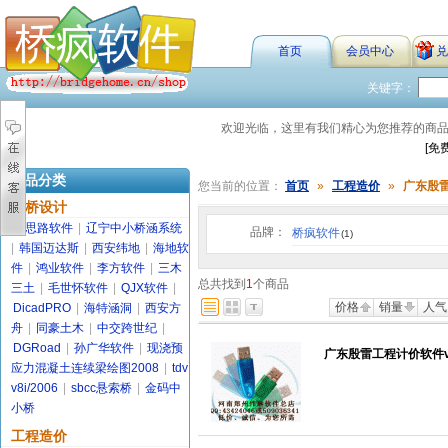
首页
会员中心
兑
关键字：
欢迎光临，这里有我们精心为您推荐的商
[免
商品分类
您当前的位置：
首页
»
工程造价
»
广东殷
路桥设计
金思路软件
|
辽宁中小桥涵系统
品牌：
桥疯软件
(1)
|
韩国迈达斯
|
西安纬地
|
海地软
件
|
鸿业软件
|
李方软件
|
三木
总共找到
1
个商品
三土
|
毛世怀软件
|
QJX软件
|
价格
销量
人气
DicadPRO
|
海特涵洞
|
西安方
舟
|
同豪土木
|
中交跨世纪
|
DGRoad
|
孙广华软件
|
现浇预
广东殷雷工程计价软件v6
应力混凝土连续梁绘图2008
|
tdv
v8i/2006
|
sbcc悬索桥
|
金码中
小桥
工程造价