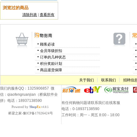
浏览过的商品
清除列表
|
查看所有
顾客必读
会员等级折扣
订单的几种状态
积分奖励计划
商品退货保障
关于我们
联系我们
招聘信
我们的服务QQ：1325906857 微
信：qiaofengruanjian（桥疯软件全
拼）电话：18937138590
有任何购物问题请联系我们在线客服
Powered by
Shop
Ex
v4.8.5
电话：0-18937138590
桥梁之家-豫ICP备17026424号
工作时间：周一－周五 8:00－18:00