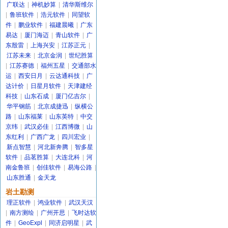
广联达
|
神机妙算
|
清华斯维尔
|
鲁班软件
|
浩元软件
|
同望软
件
|
鹏业软件
|
福建晨曦
|
广东
易达
|
厦门海迈
|
青山软件
|
广
东殷雷
|
上海兴安
|
江苏正元
|
江苏未来
|
北京金润
|
世纪胜算
|
江苏赛德
|
福州五星
|
交通部水
运
|
西安日月
|
云达通科技
|
广
达计价
|
日星月软件
|
天津建经
科技
|
山东石成
|
厦门亿吉尔
|
华平钢筋
|
北京成捷迅
|
纵横公
路
|
山东福莱
|
山东英特
|
中交
京纬
|
武汉必佳
|
江西博微
|
山
东红利
|
广西广龙
|
四川宏业
|
新点智慧
|
河北新奔腾
|
智多星
软件
|
品茗胜算
|
大连北科
|
河
南金鲁班
|
创佳软件
|
易海公路
|
山东胜通
|
金天龙
岩土勘测
理正软件
|
鸿业软件
|
武汉天汉
|
南方测绘
|
广州开思
|
飞时达软
件
|
GeoExpl
|
同济启明星
|
武