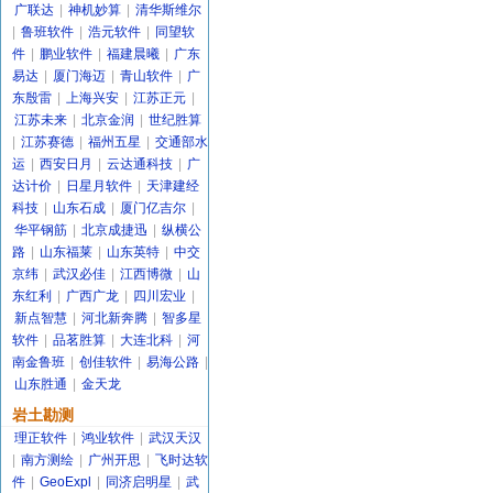
广联达
|
神机妙算
|
清华斯维尔
|
鲁班软件
|
浩元软件
|
同望软
件
|
鹏业软件
|
福建晨曦
|
广东
易达
|
厦门海迈
|
青山软件
|
广
东殷雷
|
上海兴安
|
江苏正元
|
江苏未来
|
北京金润
|
世纪胜算
|
江苏赛德
|
福州五星
|
交通部水
运
|
西安日月
|
云达通科技
|
广
达计价
|
日星月软件
|
天津建经
科技
|
山东石成
|
厦门亿吉尔
|
华平钢筋
|
北京成捷迅
|
纵横公
路
|
山东福莱
|
山东英特
|
中交
京纬
|
武汉必佳
|
江西博微
|
山
东红利
|
广西广龙
|
四川宏业
|
新点智慧
|
河北新奔腾
|
智多星
软件
|
品茗胜算
|
大连北科
|
河
南金鲁班
|
创佳软件
|
易海公路
|
山东胜通
|
金天龙
岩土勘测
理正软件
|
鸿业软件
|
武汉天汉
|
南方测绘
|
广州开思
|
飞时达软
件
|
GeoExpl
|
同济启明星
|
武