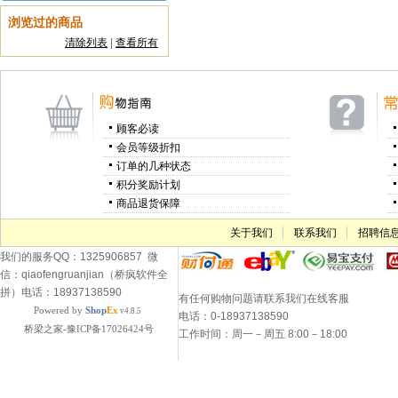
浏览过的商品
清除列表
|
查看所有
顾客必读
会员等级折扣
订单的几种状态
积分奖励计划
商品退货保障
关于我们
联系我们
招聘信
我们的服务QQ：1325906857 微
信：qiaofengruanjian（桥疯软件全
拼）电话：18937138590
有任何购物问题请联系我们在线客服
Powered by
Shop
Ex
v4.8.5
电话：0-18937138590
桥梁之家-豫ICP备17026424号
工作时间：周一－周五 8:00－18:00