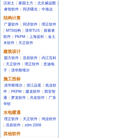
汉岩土
|
家园土方
|
北京威远图
|
睿智软件
|
同济曙光
|
中海达
结构计算
广厦软件
|
同济软件
|
理正软件
|
MTS结构
|
清华TUS
|
探索者
软件
|
PKPM
|
上海蓝科
|
金土
木软件
|
天正软件
建筑设计
圆方软件
|
浩辰软件
|
内江百科
|
天正软件
|
理正软件
|
意迪电
子
|
清华斯维尔
施工投标
清华斯维尔
|
浙江品茗
|
筑业软
件
|
PKPM
|
建龙软件
|
西安智
通
|
梦龙软件
|
共友软件
|
广东
华软
水电暖通
理正软件
|
天正软件
|
鸿业软件
|
浩辰软件
|
zdm 2008
其他软件