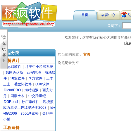
首页
会员中心
兑
关键字：
欢迎光临，这里有我们精心为您推荐的商
[免
商品分类
您当前的位置：
首页
路桥设计
浏览记录为空.
金思路软件
|
辽宁中小桥涵系统
|
韩国迈达斯
|
西安纬地
|
海地软
件
|
鸿业软件
|
李方软件
|
三木
三土
|
毛世怀软件
|
QJX软件
|
DicadPRO
|
海特涵洞
|
西安方
舟
|
同豪土木
|
中交跨世纪
|
DGRoad
|
孙广华软件
|
现浇预
应力混凝土连续梁绘图2008
|
tdv
v8i/2006
|
sbcc悬索桥
|
金码中
小桥
工程造价