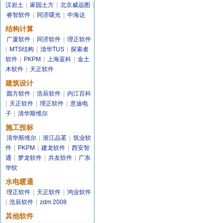
汉岩土
|
家园土方
|
北京威远图
|
睿智软件
|
同济曙光
|
中海达
结构计算
广厦软件
|
同济软件
|
理正软件
|
MTS结构
|
清华TUS
|
探索者
软件
|
PKPM
|
上海蓝科
|
金土
木软件
|
天正软件
建筑设计
圆方软件
|
浩辰软件
|
内江百科
|
天正软件
|
理正软件
|
意迪电
子
|
清华斯维尔
施工投标
清华斯维尔
|
浙江品茗
|
筑业软
件
|
PKPM
|
建龙软件
|
西安智
通
|
梦龙软件
|
共友软件
|
广东
华软
水电暖通
理正软件
|
天正软件
|
鸿业软件
|
浩辰软件
|
zdm 2008
其他软件