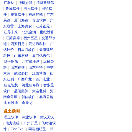
广联达
|
神机妙算
|
清华斯维尔
|
鲁班软件
|
浩元软件
|
同望软
件
|
鹏业软件
|
福建晨曦
|
广东
易达
|
厦门海迈
|
青山软件
|
广
东殷雷
|
上海兴安
|
江苏正元
|
江苏未来
|
北京金润
|
世纪胜算
|
江苏赛德
|
福州五星
|
交通部水
运
|
西安日月
|
云达通科技
|
广
达计价
|
日星月软件
|
天津建经
科技
|
山东石成
|
厦门亿吉尔
|
华平钢筋
|
北京成捷迅
|
纵横公
路
|
山东福莱
|
山东英特
|
中交
京纬
|
武汉必佳
|
江西博微
|
山
东红利
|
广西广龙
|
四川宏业
|
新点智慧
|
河北新奔腾
|
智多星
软件
|
品茗胜算
|
大连北科
|
河
南金鲁班
|
创佳软件
|
易海公路
|
山东胜通
|
金天龙
岩土勘测
理正软件
|
鸿业软件
|
武汉天汉
|
南方测绘
|
广州开思
|
飞时达软
件
|
GeoExpl
|
同济启明星
|
武