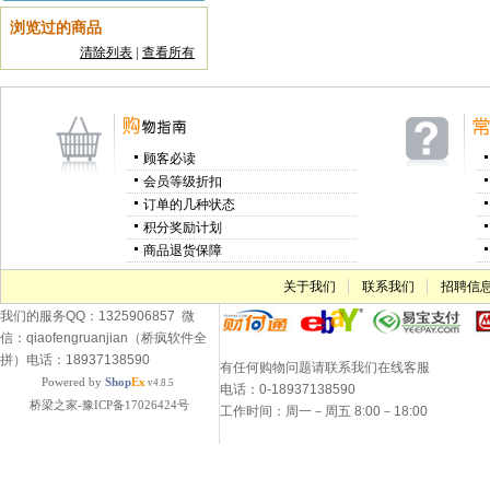
浏览过的商品
清除列表
|
查看所有
顾客必读
会员等级折扣
订单的几种状态
积分奖励计划
商品退货保障
关于我们
联系我们
招聘信
我们的服务QQ：1325906857 微
信：qiaofengruanjian（桥疯软件全
拼）电话：18937138590
有任何购物问题请联系我们在线客服
Powered by
Shop
Ex
v4.8.5
电话：0-18937138590
桥梁之家-豫ICP备17026424号
工作时间：周一－周五 8:00－18:00