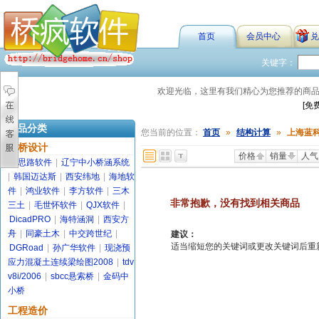
首页
会员中心
兑
关键字：
欢迎光临，这里有我们精心为您推荐的商
[免
商品分类
您当前的位置：
首页
»
结构计算
»
上海蓝
路桥设计
价格
销量
人气
金思路软件
|
辽宁中小桥涵系统
|
韩国迈达斯
|
西安纬地
|
海地软
件
|
鸿业软件
|
李方软件
|
三木
非常抱歉，没有找到相关商品
三土
|
毛世怀软件
|
QJX软件
|
DicadPRO
|
海特涵洞
|
西安方
舟
|
同豪土木
|
中交跨世纪
|
建议：
适当缩短您的关键词或更改关键词后重新搜索
DGRoad
|
孙广华软件
|
现浇预
应力混凝土连续梁绘图2008
|
tdv
v8i/2006
|
sbcc悬索桥
|
金码中
小桥
工程造价