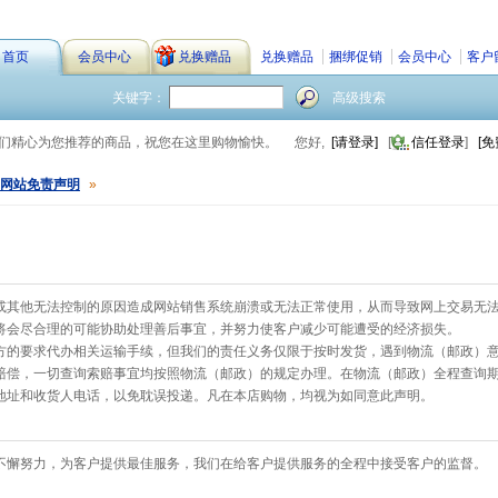
首页
会员中心
兑换赠品
兑换赠品
捆绑促销
会员中心
客户
关键字：
高级搜索
我们精心为您推荐的商品，祝您在这里购物愉快。
您好,
[请登录]
[
信任登录
]
[免
网站免责声明
»
或其他无法控制的原因造成网站销售系统崩溃或无法正常使用，从而导致网上交易无
将会尽合理的可能协助处理善后事宜，并努力使客户减少可能遭受的经济损失。
方的要求代办相关运输手续，但我们的责任义务仅限于按时发货，遇到物流（邮政）
赔偿，一切查询索赔事宜均按照物流（邮政）的规定办理。在物流（邮政）全程查询
地址和收货人电话，以免耽误投递。凡在本店购物，均视为如同意此声明。
不懈努力，为客户提供最佳服务，我们在给客户提供服务的全程中接受客户的监督。