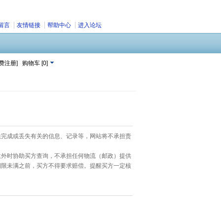
留言
友情链接
帮助中心
进入论坛
费注册]
购物车
[
0
]
法完成或丢失有关的信息、记录等，网站将不承担责
意外时协助买方查询，不承担任何物流（邮政）提供
期限未满之前，买方不得要求赔偿。提醒买方一定核