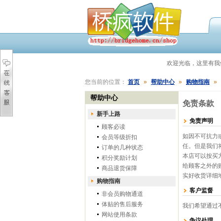
欢迎光临，这里有
您当前的位置：
首页
»
帮助中心
»
购物指南
»
帮助中心
免责条款
新手上路
免责声明
顾客必读
如因不可抗力
会员等级折扣
任。但是我们
订单的几种状态
本店可以按买
积分奖励计划
给顾客之外的
商品退货保障
实好收货详细
购物指南
客户监督
非会员购物通道
体贴的售后服务
我们希望通过
网站使用条款
争议处理