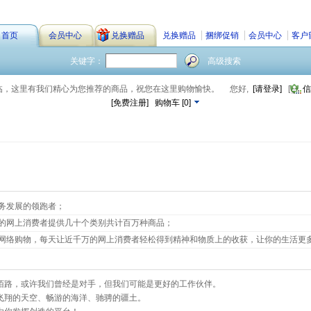
首页
会员中心
兑换赠品
兑换赠品
捆绑促销
会员中心
客户
关键字：
高级搜索
临，这里有我们精心为您推荐的商品，祝您在这里购物愉快。
您好,
[请登录]
[
信
[免费注册]
购物车
[
0
]
务发展的领跑者；
的网上消费者提供几十个类别共计百万种商品；
网络购物，每天让近千万的网上消费者轻松得到精神和物质上的收获，让你的生活更
陌路，或许我们曾经是对手，但我们可能是更好的工作伙伴。
飞翔的天空、畅游的海洋、驰骋的疆土。