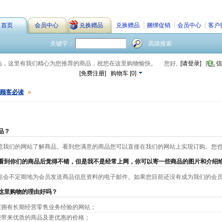
首页
会员中心
兑换赠品
兑换赠品
捆绑促销
会员中心
客户
关键字：
高级搜索
临，这里有我们精心为您推荐的商品，祝您在这里购物愉快。
您好,
[请登录]
[
信
[免费注册]
购物车
[
0
]
顾客必读
»
品？
览我们的网站了解商品。看到您满意的商品您可以直接在我们的网站上实现订购。您
看到你们的商品后觉得不错，但是我不是经常上网，你可以寄一些商品的图片和介绍
站会不定期地为会员发送商品信息资料的电子邮件。如果您目前还没有成为我们的会
这里购物的理由好吗？
家拥有长期经营零售业务经验的网站；
您带来优质的商品及更优惠的价格；