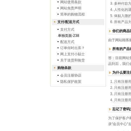
网站使用条款
多种付款
网站免责声明
人性化的
简单的购物流程
体贴入微
支付/配送方式
所有产品
支付方式
你们的商品
单独页面-238
由于网站顾客
配送方式
订单何时出库？
所有的产品
网上支付小贴士
答：目前网站
关于送货和验货
品到后，我们
购物条款
为什么要注
会员注册协议
隐私保护政策
只有注册
只有注册用
只有注册
只有注册
忘记了密码
为了保护客户
录"会员中心