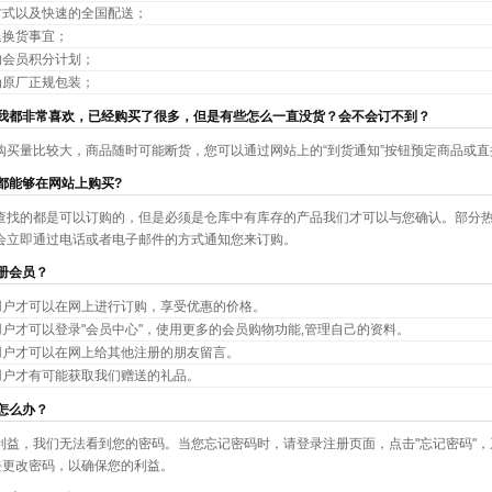
方式以及快速的全国配送；
退换货事宜；
的会员积分计划；
为原厂正规包装；
我都非常喜欢，已经购买了很多，但是有些怎么一直没货？会不会订不到？
购买量比较大，商品随时可能断货，您可以通过网站上的“到货通知”按钮预定商品或
都能够在网站上购买?
查找的都是可以订购的，但是必须是仓库中有库存的产品我们才可以与您确认。部分
会立即通过电话或者电子邮件的方式通知您来订购。
册会员？
用户才可以在网上进行订购，享受优惠的价格。
户才可以登录"会员中心"，使用更多的会员购物功能,管理自己的资料。
用户才可以在网上给其他注册的朋友留言。
用户才有可能获取我们赠送的礼品。
怎么办？
利益，我们无法看到您的密码。当您忘记密码时，请登录注册页面，点击"忘记密码"，系
"去更改密码，以确保您的利益。