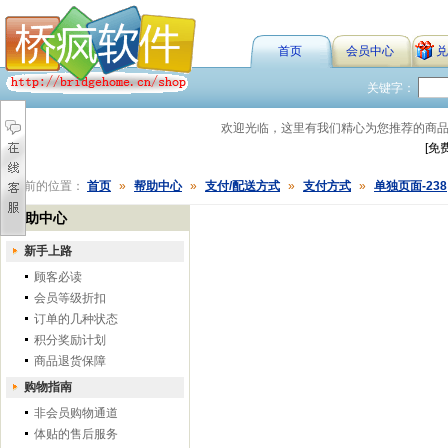
首页
会员中心
兑
关键字：
欢迎光临，这里有我们精心为您推荐的商
[免
您当前的位置：
首页
»
帮助中心
»
支付/配送方式
»
支付方式
»
单独页面-238
帮助中心
新手上路
顾客必读
会员等级折扣
订单的几种状态
积分奖励计划
商品退货保障
购物指南
非会员购物通道
体贴的售后服务