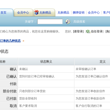
首页
会员中心
兑换赠品
兑换赠品
捆绑促销
会员中心
客户
关键字：
高级搜索
我们精心为您推荐的商品，祝您在这里购物愉快。
您好,
[请登录]
[
信任登录
]
[免
订单的几种状态
»
种状态
名称
状态释义
定义
确认
未确认
未审核确认订单
已确认
货到付款订单已经审核确认
为您发送订单已确认信件
付款
部分付款
只收到部分订单货款
为您发送订单收款信件
已付款
货款全部收到
为您发送订单收款信件
取消
客户要求取消
客户自行取消的订单