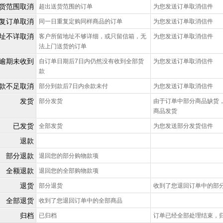
货范围取消
超出送货范围的订单
为您发送订单取消信件
复订单取消
同一日重复定购同样商品的订单
为您发送订单取消信件
址不详取消
客户所留地址不够详细，或只留信箱，无
为您发送订单取消信件
法上门送货的订单
逾期未收到
自订单日期后7日内仍然没有收到全部货
为您发送订单取消信件
款
款不足取消
部分到款后7日内余款未付
为您发送订单取消信件
发货
部分发货
由于订单中部分商品缺货
商品发货
已发货
全部发货
为您发送部分发货信件
退款
部分退款
退回您的部分购物款项
全额退款
退回您的全部购物款项
退货
部分退货
收到了您退回订单中的部
全部退货
收到了您退回订单中的全部商品
归档
已归档
订单已经全部处理结束，