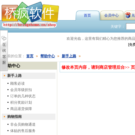
首页
会员中心
兑
关键字：
欢迎光临，这里有我们精心为您推荐的商
[免
您当前的位置：
首页
»
帮助中心
»
新手上路
»
帮助中心
修改本页内容，请到
商店管理后台
>>
页
新手上路
顾客必读
会员等级折扣
订单的几种状态
积分奖励计划
商品退货保障
购物指南
非会员购物通道
体贴的售后服务