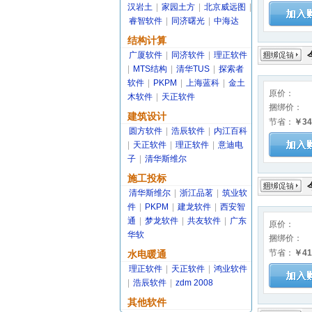
汉岩土
|
家园土方
|
北京威远图
|
睿智软件
|
同济曙光
|
中海达
结构计算
广厦软件
|
同济软件
|
理正软件
|
MTS结构
|
清华TUS
|
探索者
软件
|
PKPM
|
上海蓝科
|
金土
原价：
木软件
|
天正软件
捆绑价：
建筑设计
节省：
￥34
圆方软件
|
浩辰软件
|
内江百科
|
天正软件
|
理正软件
|
意迪电
子
|
清华斯维尔
施工投标
清华斯维尔
|
浙江品茗
|
筑业软
件
|
PKPM
|
建龙软件
|
西安智
通
|
梦龙软件
|
共友软件
|
广东
原价：
华软
捆绑价：
节省：
￥41
水电暖通
理正软件
|
天正软件
|
鸿业软件
|
浩辰软件
|
zdm 2008
其他软件