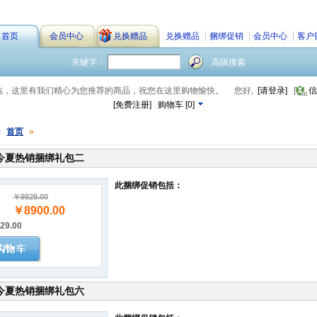
首页
会员中心
兑换赠品
兑换赠品
捆绑促销
会员中心
客户
关键字：
高级搜索
临，这里有我们精心为您推荐的商品，祝您在这里购物愉快。
您好,
[请登录]
[
信
[免费注册]
购物车
[
0
]
：
首页
»
今夏热销捆绑礼包二
此捆绑促销包括：
￥9929.00
￥8900.00
29.00
今夏热销捆绑礼包六