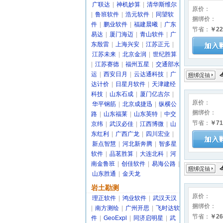
广联达
|
神机妙算
|
清华斯维尔
原价：
|
鲁班软件
|
浩元软件
|
同望软
捆绑价：
件
|
鹏业软件
|
福建晨曦
|
广东
节省：
￥22
易达
|
厦门海迈
|
青山软件
|
广
东殷雷
|
上海兴安
|
江苏正元
|
江苏未来
|
北京金润
|
世纪胜算
|
江苏赛德
|
福州五星
|
交通部水
运
|
西安日月
|
云达通科技
|
广
达计价
|
日星月软件
|
天津建经
科技
|
山东石成
|
厦门亿吉尔
|
原价：
华平钢筋
|
北京成捷迅
|
纵横公
捆绑价：
路
|
山东福莱
|
山东英特
|
中交
节省：
￥71
京纬
|
武汉必佳
|
江西博微
|
山
东红利
|
广西广龙
|
四川宏业
|
新点智慧
|
河北新奔腾
|
智多星
软件
|
品茗胜算
|
大连北科
|
河
南金鲁班
|
创佳软件
|
易海公路
|
山东胜通
|
金天龙
岩土勘测
原价：
理正软件
|
鸿业软件
|
武汉天汉
捆绑价：
|
南方测绘
|
广州开思
|
飞时达软
节省：
￥26
件
|
GeoExpl
|
同济启明星
|
武