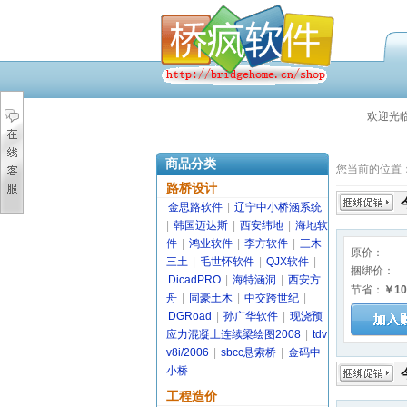
欢迎光
商品分类
您当前的位置
路桥设计
金思路软件
|
辽宁中小桥涵系统
|
韩国迈达斯
|
西安纬地
|
海地软
件
|
鸿业软件
|
李方软件
|
三木
原价：
三土
|
毛世怀软件
|
QJX软件
|
捆绑价：
DicadPRO
|
海特涵洞
|
西安方
节省：
￥10
舟
|
同豪土木
|
中交跨世纪
|
DGRoad
|
孙广华软件
|
现浇预
应力混凝土连续梁绘图2008
|
tdv
v8i/2006
|
sbcc悬索桥
|
金码中
小桥
工程造价