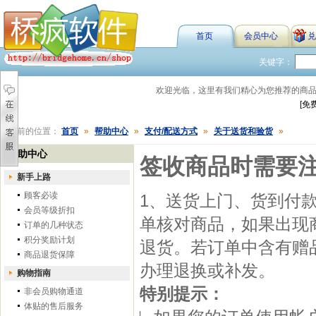
首页
会员中心
兑
关键字：
欢迎光临，这里有我们精心为您推荐的商
[免
您当前的位置：
首页
»
帮助中心
»
支付/配送方式
»
关于送货和验货
»
帮助中心
签收商品时需要
新手上路
顾客必读
1、送货上门、货到付
会员等级折扣
单核对商品，如果出现
订单的几种状态
积分奖励计划
退货。若订单中含有赠
商品退货保障
办理退换或补发。
购物指南
特别提示：
非会员购物通道
体贴的售后服务