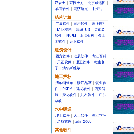
汉岩土
|
家园土方
|
北京威远图
|
睿智软件
|
同济曙光
|
中海达
结构计算
广厦软件
|
同济软件
|
理正软件
|
MTS结构
|
清华TUS
|
探索者
软件
|
PKPM
|
上海蓝科
|
金土
木软件
|
天正软件
建筑设计
圆方软件
|
浩辰软件
|
内江百科
|
天正软件
|
理正软件
|
意迪电
子
|
清华斯维尔
施工投标
清华斯维尔
|
浙江品茗
|
筑业软
件
|
PKPM
|
建龙软件
|
西安智
通
|
梦龙软件
|
共友软件
|
广东
华软
水电暖通
理正软件
|
天正软件
|
鸿业软件
|
浩辰软件
|
zdm 2008
其他软件