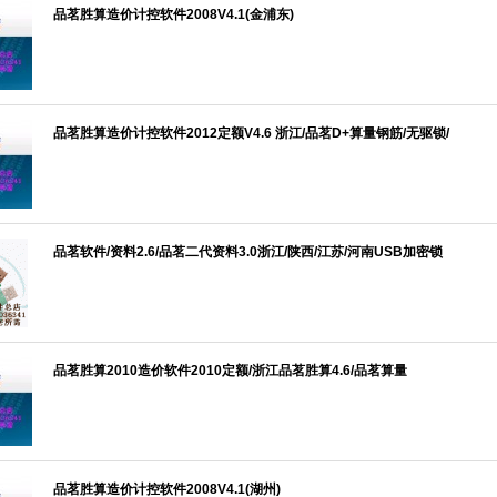
品茗胜算造价计控软件2008V4.1(金浦东)
品茗胜算造价计控软件2012定额V4.6 浙江/品茗D+算量钢筋/无驱锁/
品茗软件/资料2.6/品茗二代资料3.0浙江/陕西/江苏/河南USB加密锁
品茗胜算2010造价软件2010定额/浙江品茗胜算4.6/品茗算量
品茗胜算造价计控软件2008V4.1(湖州)