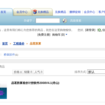
首页
会员中心
兑换赠品
兑换赠品
捆绑促销
会员中心
客户
关键字：
高级搜索
临，这里有我们精心为您推荐的商品，祝您在这里购物愉快。
您好,
[请登录]
[
信
[免费注册]
购物车
[
0
]
：
首页
»
工程造价
»
品茗胜算
：
桥疯软件
(1)
商品
价格
销量
人气
排序方式:
品茗胜算造价计控软件2008V4.1(舟山)