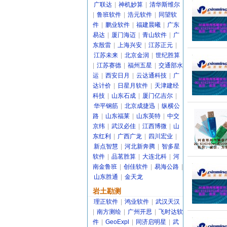
广联达
|
神机妙算
|
清华斯维尔
|
鲁班软件
|
浩元软件
|
同望软
件
|
鹏业软件
|
福建晨曦
|
广东
易达
|
厦门海迈
|
青山软件
|
广
东殷雷
|
上海兴安
|
江苏正元
|
江苏未来
|
北京金润
|
世纪胜算
|
江苏赛德
|
福州五星
|
交通部水
运
|
西安日月
|
云达通科技
|
广
达计价
|
日星月软件
|
天津建经
科技
|
山东石成
|
厦门亿吉尔
|
华平钢筋
|
北京成捷迅
|
纵横公
路
|
山东福莱
|
山东英特
|
中交
京纬
|
武汉必佳
|
江西博微
|
山
东红利
|
广西广龙
|
四川宏业
|
新点智慧
|
河北新奔腾
|
智多星
软件
|
品茗胜算
|
大连北科
|
河
南金鲁班
|
创佳软件
|
易海公路
|
山东胜通
|
金天龙
岩土勘测
理正软件
|
鸿业软件
|
武汉天汉
|
南方测绘
|
广州开思
|
飞时达软
件
|
GeoExpl
|
同济启明星
|
武