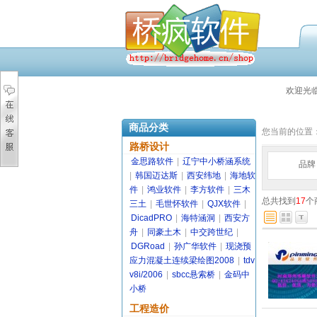
欢迎光
商品分类
您当前的位置
路桥设计
金思路软件
|
辽宁中小桥涵系统
品牌
|
韩国迈达斯
|
西安纬地
|
海地软
件
|
鸿业软件
|
李方软件
|
三木
总共找到
17
个
三土
|
毛世怀软件
|
QJX软件
|
DicadPRO
|
海特涵洞
|
西安方
舟
|
同豪土木
|
中交跨世纪
|
DGRoad
|
孙广华软件
|
现浇预
应力混凝土连续梁绘图2008
|
tdv
v8i/2006
|
sbcc悬索桥
|
金码中
小桥
工程造价