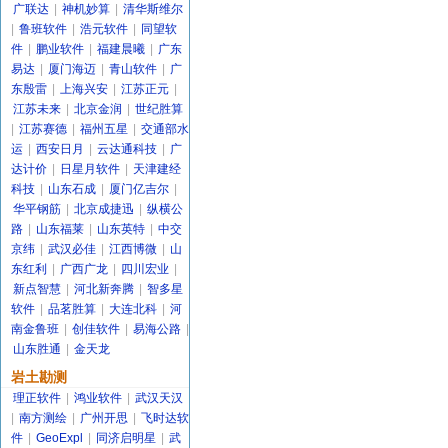
广联达
|
神机妙算
|
清华斯维尔
|
鲁班软件
|
浩元软件
|
同望软
件
|
鹏业软件
|
福建晨曦
|
广东
易达
|
厦门海迈
|
青山软件
|
广
东殷雷
|
上海兴安
|
江苏正元
|
江苏未来
|
北京金润
|
世纪胜算
|
江苏赛德
|
福州五星
|
交通部水
运
|
西安日月
|
云达通科技
|
广
达计价
|
日星月软件
|
天津建经
科技
|
山东石成
|
厦门亿吉尔
|
华平钢筋
|
北京成捷迅
|
纵横公
路
|
山东福莱
|
山东英特
|
中交
京纬
|
武汉必佳
|
江西博微
|
山
东红利
|
广西广龙
|
四川宏业
|
新点智慧
|
河北新奔腾
|
智多星
软件
|
品茗胜算
|
大连北科
|
河
南金鲁班
|
创佳软件
|
易海公路
|
山东胜通
|
金天龙
岩土勘测
理正软件
|
鸿业软件
|
武汉天汉
|
南方测绘
|
广州开思
|
飞时达软
件
|
GeoExpl
|
同济启明星
|
武