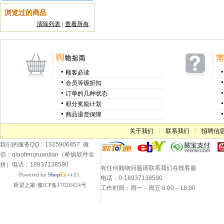
浏览过的商品
清除列表
|
查看所有
顾客必读
会员等级折扣
订单的几种状态
积分奖励计划
商品退货保障
关于我们
联系我们
招聘信
我们的服务QQ：1325906857 微
信：qiaofengruanjian（桥疯软件全
拼）电话：18937138590
有任何购物问题请联系我们在线客服
Powered by
Shop
Ex
v4.8.5
电话：0-18937138590
桥梁之家-豫ICP备17026424号
工作时间：周一－周五 8:00－18:00