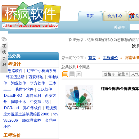
首页
会员中心
兑
关键字：
欢迎光临，这里有我们精心为您推荐的商
[免
商品分类
您当前的位置：
首页
»
工程造价
»
河南金
路桥设计
总共找到
1
个商品
金思路软件
|
辽宁中小桥涵系统
价格
销量
人气
|
韩国迈达斯
|
西安纬地
|
海地软
件
|
鸿业软件
|
李方软件
|
三木
河南金鲁班/金鲁班预算 2
三土
|
毛世怀软件
|
QJX软件
|
DicadPRO
|
海特涵洞
|
西安方
舟
|
同豪土木
|
中交跨世纪
|
DGRoad
|
孙广华软件
|
现浇预
应力混凝土连续梁绘图2008
|
tdv
v8i/2006
|
sbcc悬索桥
|
金码中
小桥
工程造价