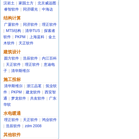
汉岩土
|
家园土方
|
北京威远图
|
睿智软件
|
同济曙光
|
中海达
结构计算
广厦软件
|
同济软件
|
理正软件
|
MTS结构
|
清华TUS
|
探索者
软件
|
PKPM
|
上海蓝科
|
金土
木软件
|
天正软件
建筑设计
圆方软件
|
浩辰软件
|
内江百科
|
天正软件
|
理正软件
|
意迪电
子
|
清华斯维尔
施工投标
清华斯维尔
|
浙江品茗
|
筑业软
件
|
PKPM
|
建龙软件
|
西安智
通
|
梦龙软件
|
共友软件
|
广东
华软
水电暖通
理正软件
|
天正软件
|
鸿业软件
|
浩辰软件
|
zdm 2008
其他软件