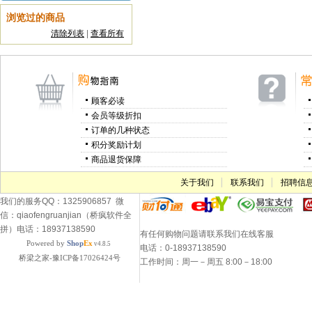
浏览过的商品
清除列表
|
查看所有
顾客必读
会员等级折扣
订单的几种状态
积分奖励计划
商品退货保障
关于我们
联系我们
招聘信
我们的服务QQ：1325906857 微
信：qiaofengruanjian（桥疯软件全
拼）电话：18937138590
有任何购物问题请联系我们在线客服
Powered by
Shop
Ex
v4.8.5
电话：0-18937138590
桥梁之家-豫ICP备17026424号
工作时间：周一－周五 8:00－18:00