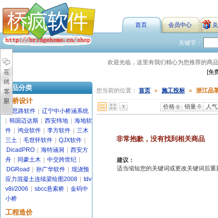
首页
会员中心
兑
关键字：
欢迎光临，这里有我们精心为您推荐的商
[免
商品分类
您当前的位置：
首页
»
施工投标
»
浙江品
路桥设计
价格
销量
人气
金思路软件
|
辽宁中小桥涵系统
|
韩国迈达斯
|
西安纬地
|
海地软
件
|
鸿业软件
|
李方软件
|
三木
非常抱歉，没有找到相关商品
三土
|
毛世怀软件
|
QJX软件
|
DicadPRO
|
海特涵洞
|
西安方
舟
|
同豪土木
|
中交跨世纪
|
建议：
适当缩短您的关键词或更改关键词后重新搜索
DGRoad
|
孙广华软件
|
现浇预
应力混凝土连续梁绘图2008
|
tdv
v8i/2006
|
sbcc悬索桥
|
金码中
小桥
工程造价