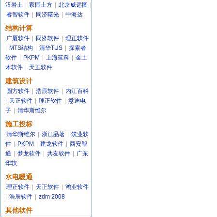
汉岩土
|
家园土方
|
北京威远图
|
睿智软件
|
同济曙光
|
中海达
结构计算
广厦软件
|
同济软件
|
理正软件
|
MTS结构
|
清华TUS
|
探索者
软件
|
PKPM
|
上海蓝科
|
金土
木软件
|
天正软件
建筑设计
圆方软件
|
浩辰软件
|
内江百科
|
天正软件
|
理正软件
|
意迪电
子
|
清华斯维尔
施工投标
清华斯维尔
|
浙江品茗
|
筑业软
件
|
PKPM
|
建龙软件
|
西安智
通
|
梦龙软件
|
共友软件
|
广东
华软
水电暖通
理正软件
|
天正软件
|
鸿业软件
|
浩辰软件
|
zdm 2008
其他软件