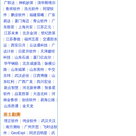
广联达
|
神机妙算
|
清华斯维尔
|
鲁班软件
|
浩元软件
|
同望软
件
|
鹏业软件
|
福建晨曦
|
广东
易达
|
厦门海迈
|
青山软件
|
广
东殷雷
|
上海兴安
|
江苏正元
|
江苏未来
|
北京金润
|
世纪胜算
|
江苏赛德
|
福州五星
|
交通部水
运
|
西安日月
|
云达通科技
|
广
达计价
|
日星月软件
|
天津建经
科技
|
山东石成
|
厦门亿吉尔
|
华平钢筋
|
北京成捷迅
|
纵横公
路
|
山东福莱
|
山东英特
|
中交
京纬
|
武汉必佳
|
江西博微
|
山
东红利
|
广西广龙
|
四川宏业
|
新点智慧
|
河北新奔腾
|
智多星
软件
|
品茗胜算
|
大连北科
|
河
南金鲁班
|
创佳软件
|
易海公路
|
山东胜通
|
金天龙
岩土勘测
理正软件
|
鸿业软件
|
武汉天汉
|
南方测绘
|
广州开思
|
飞时达软
件
|
GeoExpl
|
同济启明星
|
武