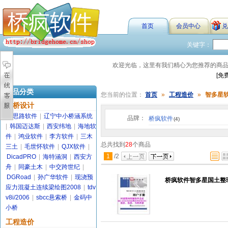
首页
会员中心
兑
关键字：
欢迎光临，这里有我们精心为您推荐的商
[免
商品分类
您当前的位置：
首页
»
工程造价
»
智多星
路桥设计
金思路软件
|
辽宁中小桥涵系统
品牌：
桥疯软件
(4)
|
韩国迈达斯
|
西安纬地
|
海地软
件
|
鸿业软件
|
李方软件
|
三木
总共找到
28
个商品
三土
|
毛世怀软件
|
QJX软件
|
1
/
2
DicadPRO
|
海特涵洞
|
西安方
舟
|
同豪土木
|
中交跨世纪
|
DGRoad
|
孙广华软件
|
现浇预
桥疯软件智多星国土整理
应力混凝土连续梁绘图2008
|
tdv
v8i/2006
|
sbcc悬索桥
|
金码中
小桥
工程造价