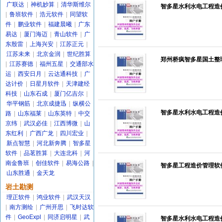
广联达
|
神机妙算
|
清华斯维尔
智多星水利水电工程造
|
鲁班软件
|
浩元软件
|
同望软
件
|
鹏业软件
|
福建晨曦
|
广东
易达
|
厦门海迈
|
青山软件
|
广
东殷雷
|
上海兴安
|
江苏正元
|
江苏未来
|
北京金润
|
世纪胜算
郑州桥疯智多星国土整理
|
江苏赛德
|
福州五星
|
交通部水
运
|
西安日月
|
云达通科技
|
广
达计价
|
日星月软件
|
天津建经
科技
|
山东石成
|
厦门亿吉尔
|
华平钢筋
|
北京成捷迅
|
纵横公
智多星水利水电工程造价
路
|
山东福莱
|
山东英特
|
中交
京纬
|
武汉必佳
|
江西博微
|
山
东红利
|
广西广龙
|
四川宏业
|
新点智慧
|
河北新奔腾
|
智多星
软件
|
品茗胜算
|
大连北科
|
河
南金鲁班
|
创佳软件
|
易海公路
|
智多星工程造价管理软件2
山东胜通
|
金天龙
岩土勘测
理正软件
|
鸿业软件
|
武汉天汉
|
南方测绘
|
广州开思
|
飞时达软
件
|
GeoExpl
|
同济启明星
|
武
智多星水利水电工程造价