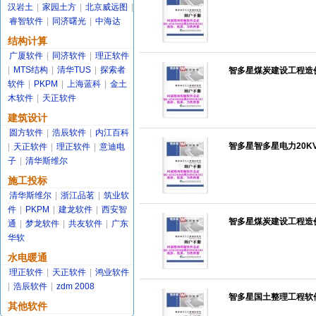
汉岩土
|
家园土方
|
北京威远图
|
睿智软件
|
同济曙光
|
中海达
结构计算
广厦软件
|
同济软件
|
理正软件
|
MTS结构
|
清华TUS
|
探索者
智多星煤炭建设工程造价
软件
|
PKPM
|
上海蓝科
|
金土
木软件
|
天正软件
建筑设计
圆方软件
|
浩辰软件
|
内江百科
智多星智多星电力20K
|
天正软件
|
理正软件
|
意迪电
子
|
清华斯维尔
施工投标
清华斯维尔
|
浙江品茗
|
筑业软
件
|
PKPM
|
建龙软件
|
西安智
智多星煤炭建设工程造
通
|
梦龙软件
|
共友软件
|
广东
华软
水电暖通
理正软件
|
天正软件
|
鸿业软件
|
浩辰软件
|
zdm 2008
智多星国土整理工程软件
其他软件