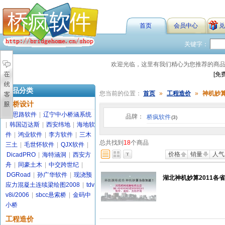
首页
会员中心
兑
关键字：
欢迎光临，这里有我们精心为您推荐的商
[免
商品分类
您当前的位置：
首页
»
工程造价
»
神机妙
路桥设计
金思路软件
|
辽宁中小桥涵系统
品牌：
桥疯软件
(3)
|
韩国迈达斯
|
西安纬地
|
海地软
件
|
鸿业软件
|
李方软件
|
三木
总共找到
18
个商品
三土
|
毛世怀软件
|
QJX软件
|
价格
销量
人气
DicadPRO
|
海特涵洞
|
西安方
舟
|
同豪土木
|
中交跨世纪
|
DGRoad
|
孙广华软件
|
现浇预
湖北神机妙算2011各省
应力混凝土连续梁绘图2008
|
tdv
v8i/2006
|
sbcc悬索桥
|
金码中
小桥
工程造价