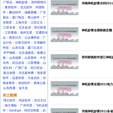
广联达
|
神机妙算
|
清华斯维尔
河南神机妙算水利2011
|
鲁班软件
|
浩元软件
|
同望软
件
|
鹏业软件
|
福建晨曦
|
广东
易达
|
厦门海迈
|
青山软件
|
广
东殷雷
|
上海兴安
|
江苏正元
|
江苏未来
|
北京金润
|
世纪胜算
神机妙算全国铁路定额
|
江苏赛德
|
福州五星
|
交通部水
运
|
西安日月
|
云达通科技
|
广
达计价
|
日星月软件
|
天津建经
科技
|
山东石成
|
厦门亿吉尔
|
华平钢筋
|
北京成捷迅
|
纵横公
郑州桥疯软件浙江神机妙算
路
|
山东福莱
|
山东英特
|
中交
京纬
|
武汉必佳
|
江西博微
|
山
东红利
|
广西广龙
|
四川宏业
|
新点智慧
|
河北新奔腾
|
智多星
软件
|
品茗胜算
|
大连北科
|
河
南金鲁班
|
创佳软件
|
易海公路
|
神机妙算全国2011电
山东胜通
|
金天龙
岩土勘测
理正软件
|
鸿业软件
|
武汉天汉
|
南方测绘
|
广州开思
|
飞时达软
件
|
GeoExpl
|
同济启明星
|
武
河南神机妙算2011各省