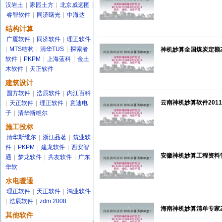
汉岩土
|
家园土方
|
北京威远图
|
睿智软件
|
同济曙光
|
中海达
结构计算
广厦软件
|
同济软件
|
理正软件
|
MTS结构
|
清华TUS
|
探索者
神机妙算全国煤炭定额20
软件
|
PKPM
|
上海蓝科
|
金土
木软件
|
天正软件
建筑设计
圆方软件
|
浩辰软件
|
内江百科
云南神机妙算软件2011
|
天正软件
|
理正软件
|
意迪电
子
|
清华斯维尔
施工投标
清华斯维尔
|
浙江品茗
|
筑业软
件
|
PKPM
|
建龙软件
|
西安智
安徽神机妙算工程资料管
通
|
梦龙软件
|
共友软件
|
广东
华软
水电暖通
理正软件
|
天正软件
|
鸿业软件
|
浩辰软件
|
zdm 2008
海南神机妙算清单专家2
其他软件