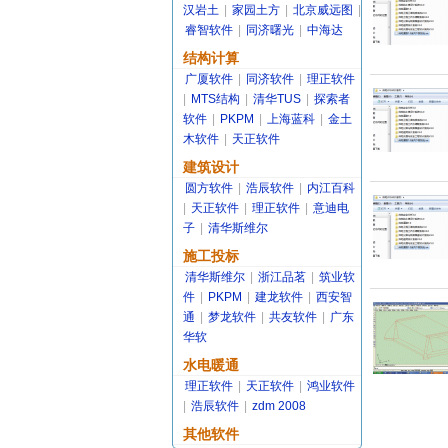
汉岩土
|
家园土方
|
北京威远图
|
睿智软件
|
同济曙光
|
中海达
结构计算
广厦软件
|
同济软件
|
理正软件
|
MTS结构
|
清华TUS
|
探索者
软件
|
PKPM
|
上海蓝科
|
金土
木软件
|
天正软件
建筑设计
圆方软件
|
浩辰软件
|
内江百科
|
天正软件
|
理正软件
|
意迪电
子
|
清华斯维尔
施工投标
清华斯维尔
|
浙江品茗
|
筑业软
件
|
PKPM
|
建龙软件
|
西安智
通
|
梦龙软件
|
共友软件
|
广东
华软
水电暖通
理正软件
|
天正软件
|
鸿业软件
|
浩辰软件
|
zdm 2008
其他软件