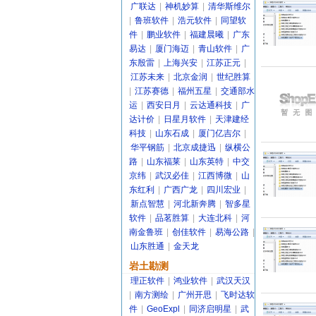
广联达
|
神机妙算
|
清华斯维尔
|
鲁班软件
|
浩元软件
|
同望软
件
|
鹏业软件
|
福建晨曦
|
广东
易达
|
厦门海迈
|
青山软件
|
广
东殷雷
|
上海兴安
|
江苏正元
|
江苏未来
|
北京金润
|
世纪胜算
|
江苏赛德
|
福州五星
|
交通部水
运
|
西安日月
|
云达通科技
|
广
达计价
|
日星月软件
|
天津建经
科技
|
山东石成
|
厦门亿吉尔
|
华平钢筋
|
北京成捷迅
|
纵横公
路
|
山东福莱
|
山东英特
|
中交
京纬
|
武汉必佳
|
江西博微
|
山
东红利
|
广西广龙
|
四川宏业
|
新点智慧
|
河北新奔腾
|
智多星
软件
|
品茗胜算
|
大连北科
|
河
南金鲁班
|
创佳软件
|
易海公路
|
山东胜通
|
金天龙
岩土勘测
理正软件
|
鸿业软件
|
武汉天汉
|
南方测绘
|
广州开思
|
飞时达软
件
|
GeoExpl
|
同济启明星
|
武