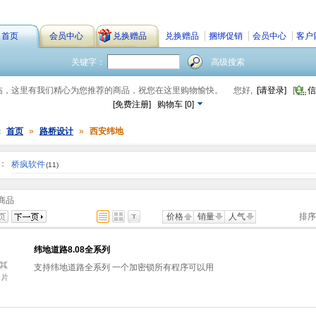
首页
会员中心
兑换赠品
兑换赠品
捆绑促销
会员中心
客户
关键字：
高级搜索
临，这里有我们精心为您推荐的商品，祝您在这里购物愉快。
您好,
[请登录]
[
信
[免费注册]
购物车
[
0
]
：
首页
»
路桥设计
»
西安纬地
：
桥疯软件
(11)
商品
价格
销量
人气
排序
纬地道路8.08全系列
支持纬地道路全系列 一个加密锁所有程序可以用