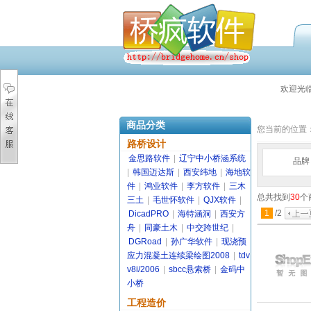
欢迎光
商品分类
您当前的位置
路桥设计
金思路软件
|
辽宁中小桥涵系统
品牌
|
韩国迈达斯
|
西安纬地
|
海地软
件
|
鸿业软件
|
李方软件
|
三木
总共找到
30
个
三土
|
毛世怀软件
|
QJX软件
|
1
/
2
DicadPRO
|
海特涵洞
|
西安方
舟
|
同豪土木
|
中交跨世纪
|
DGRoad
|
孙广华软件
|
现浇预
应力混凝土连续梁绘图2008
|
tdv
v8i/2006
|
sbcc悬索桥
|
金码中
小桥
工程造价