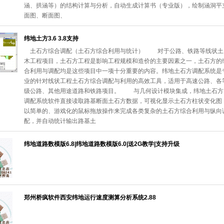
涵、拱涵等）的结构计算与分析，自动生成计算书（专业版），绘制涵洞平
面图、断面图、
纬地土方3.6 3.8支持
土石方综合调配（土石方综合利用与统计） 对于公路、铁路等线状土
木工程项目，土石方工程是影响工程规模和造价的主要因素之一，土石方的
合利用与调配均是这些项目中一项十分重要的内容。纬地土石方调配系统是
业的针对线状工程土石方综合调配与利用的高效工具，适用于高速公路、各
级公路、其他用途道路和铁路项目。 与几何设计模块集成，纬地土石方
调配系统软件直接读取路基断面土石方数据，可视化显示土石方柱状变化图
以简单的、游戏化的鼠标拖放操作来完成各类复杂的土石方综合利用与纵向
配，并自动统计输出路基土
纬地道路数模版6.8|纬地道路数模版6.0|送2G教学|支持升级
郑州桥疯软件西安纬地运行速度测算分析系统2.88