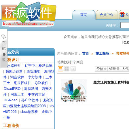
首页
会员中心
兑
关键字：
欢迎光临，这里有我们精心为您推荐的商
[免
商品分类
您当前的位置：
首页
»
施工投标
»
共友软
路桥设计
总共找到
1
个商品
金思路软件
|
辽宁中小桥涵系统
价格
销量
人气
|
韩国迈达斯
|
西安纬地
|
海地软
件
|
鸿业软件
|
李方软件
|
三木
黑龙江共友施工资料制作
三土
|
毛世怀软件
|
QJX软件
|
DicadPRO
|
海特涵洞
|
西安方
舟
|
同豪土木
|
中交跨世纪
|
DGRoad
|
孙广华软件
|
现浇预
应力混凝土连续梁绘图2008
|
tdv
v8i/2006
|
sbcc悬索桥
|
金码中
小桥
工程造价