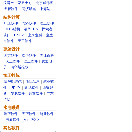
汉岩土
|
家园土方
|
北京威远图
|
睿智软件
|
同济曙光
|
中海达
结构计算
广厦软件
|
同济软件
|
理正软件
|
MTS结构
|
清华TUS
|
探索者
软件
|
PKPM
|
上海蓝科
|
金土
木软件
|
天正软件
建筑设计
圆方软件
|
浩辰软件
|
内江百科
|
天正软件
|
理正软件
|
意迪电
子
|
清华斯维尔
施工投标
清华斯维尔
|
浙江品茗
|
筑业软
件
|
PKPM
|
建龙软件
|
西安智
通
|
梦龙软件
|
共友软件
|
广东
华软
水电暖通
理正软件
|
天正软件
|
鸿业软件
|
浩辰软件
|
zdm 2008
其他软件