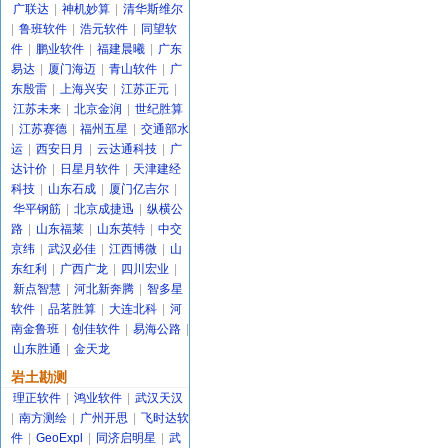
广联达
|
神机妙算
|
清华斯维尔
|
鲁班软件
|
浩元软件
|
同望软
件
|
鹏业软件
|
福建晨曦
|
广东
易达
|
厦门海迈
|
青山软件
|
广
东殷雷
|
上海兴安
|
江苏正元
|
江苏未来
|
北京金润
|
世纪胜算
|
江苏赛德
|
福州五星
|
交通部水
运
|
西安日月
|
云达通科技
|
广
达计价
|
日星月软件
|
天津建经
科技
|
山东石成
|
厦门亿吉尔
|
华平钢筋
|
北京成捷迅
|
纵横公
路
|
山东福莱
|
山东英特
|
中交
京纬
|
武汉必佳
|
江西博微
|
山
东红利
|
广西广龙
|
四川宏业
|
新点智慧
|
河北新奔腾
|
智多星
软件
|
品茗胜算
|
大连北科
|
河
南金鲁班
|
创佳软件
|
易海公路
|
山东胜通
|
金天龙
岩土勘测
理正软件
|
鸿业软件
|
武汉天汉
|
南方测绘
|
广州开思
|
飞时达软
件
|
GeoExpl
|
同济启明星
|
武