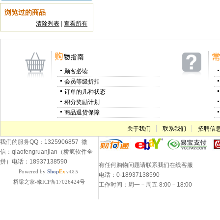
浏览过的商品
清除列表
|
查看所有
顾客必读
会员等级折扣
订单的几种状态
积分奖励计划
商品退货保障
关于我们
联系我们
招聘信
我们的服务QQ：1325906857 微
信：qiaofengruanjian（桥疯软件全
拼）电话：18937138590
有任何购物问题请联系我们在线客服
Powered by
Shop
Ex
v4.8.5
电话：0-18937138590
桥梁之家-豫ICP备17026424号
工作时间：周一－周五 8:00－18:00