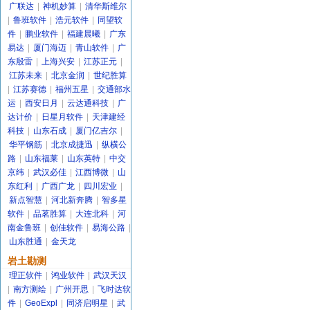
广联达
|
神机妙算
|
清华斯维尔
|
鲁班软件
|
浩元软件
|
同望软
件
|
鹏业软件
|
福建晨曦
|
广东
易达
|
厦门海迈
|
青山软件
|
广
东殷雷
|
上海兴安
|
江苏正元
|
江苏未来
|
北京金润
|
世纪胜算
|
江苏赛德
|
福州五星
|
交通部水
运
|
西安日月
|
云达通科技
|
广
达计价
|
日星月软件
|
天津建经
科技
|
山东石成
|
厦门亿吉尔
|
华平钢筋
|
北京成捷迅
|
纵横公
路
|
山东福莱
|
山东英特
|
中交
京纬
|
武汉必佳
|
江西博微
|
山
东红利
|
广西广龙
|
四川宏业
|
新点智慧
|
河北新奔腾
|
智多星
软件
|
品茗胜算
|
大连北科
|
河
南金鲁班
|
创佳软件
|
易海公路
|
山东胜通
|
金天龙
岩土勘测
理正软件
|
鸿业软件
|
武汉天汉
|
南方测绘
|
广州开思
|
飞时达软
件
|
GeoExpl
|
同济启明星
|
武