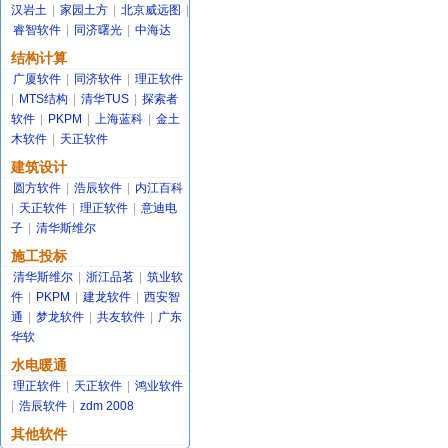
汉岩土
|
家园土方
|
北京威远图
|
睿智软件
|
同济曙光
|
中海达
结构计算
广厦软件
|
同济软件
|
理正软件
|
MTS结构
|
清华TUS
|
探索者
软件
|
PKPM
|
上海蓝科
|
金土
木软件
|
天正软件
建筑设计
圆方软件
|
浩辰软件
|
内江百科
|
天正软件
|
理正软件
|
意迪电
子
|
清华斯维尔
施工投标
清华斯维尔
|
浙江品茗
|
筑业软
件
|
PKPM
|
建龙软件
|
西安智
通
|
梦龙软件
|
共友软件
|
广东
华软
水电暖通
理正软件
|
天正软件
|
鸿业软件
|
浩辰软件
|
zdm 2008
其他软件