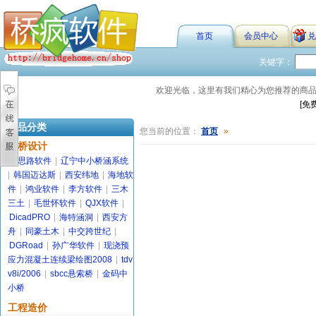
首页
会员中心
兑
关键字：
欢迎光临，这里有我们精心为您推荐的商
[免
商品分类
您当前的位置：
首页
»
路桥设计
金思路软件
|
辽宁中小桥涵系统
|
韩国迈达斯
|
西安纬地
|
海地软
件
|
鸿业软件
|
李方软件
|
三木
三土
|
毛世怀软件
|
QJX软件
|
DicadPRO
|
海特涵洞
|
西安方
舟
|
同豪土木
|
中交跨世纪
|
DGRoad
|
孙广华软件
|
现浇预
应力混凝土连续梁绘图2008
|
tdv
v8i/2006
|
sbcc悬索桥
|
金码中
小桥
工程造价