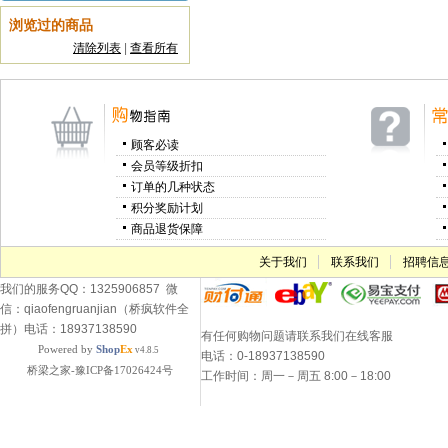
浏览过的商品
清除列表
|
查看所有
顾客必读
会员等级折扣
订单的几种状态
积分奖励计划
商品退货保障
关于我们
联系我们
招聘信
我们的服务QQ：1325906857 微
信：qiaofengruanjian（桥疯软件全
拼）电话：18937138590
有任何购物问题请联系我们在线客服
Powered by
Shop
Ex
v4.8.5
电话：0-18937138590
桥梁之家-豫ICP备17026424号
工作时间：周一－周五 8:00－18:00