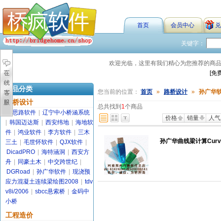
首页
会员中心
兑
关键字：
欢迎光临，这里有我们精心为您推荐的商
[免
商品分类
您当前的位置：
首页
»
路桥设计
»
孙广华
路桥设计
总共找到
1
个商品
金思路软件
|
辽宁中小桥涵系统
价格
销量
人气
|
韩国迈达斯
|
西安纬地
|
海地软
件
|
鸿业软件
|
李方软件
|
三木
孙广华曲线梁计算CurveB
三土
|
毛世怀软件
|
QJX软件
|
DicadPRO
|
海特涵洞
|
西安方
舟
|
同豪土木
|
中交跨世纪
|
DGRoad
|
孙广华软件
|
现浇预
应力混凝土连续梁绘图2008
|
tdv
v8i/2006
|
sbcc悬索桥
|
金码中
小桥
工程造价