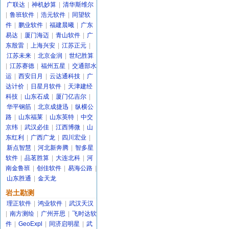
广联达
|
神机妙算
|
清华斯维尔
|
鲁班软件
|
浩元软件
|
同望软
件
|
鹏业软件
|
福建晨曦
|
广东
易达
|
厦门海迈
|
青山软件
|
广
东殷雷
|
上海兴安
|
江苏正元
|
江苏未来
|
北京金润
|
世纪胜算
|
江苏赛德
|
福州五星
|
交通部水
运
|
西安日月
|
云达通科技
|
广
达计价
|
日星月软件
|
天津建经
科技
|
山东石成
|
厦门亿吉尔
|
华平钢筋
|
北京成捷迅
|
纵横公
路
|
山东福莱
|
山东英特
|
中交
京纬
|
武汉必佳
|
江西博微
|
山
东红利
|
广西广龙
|
四川宏业
|
新点智慧
|
河北新奔腾
|
智多星
软件
|
品茗胜算
|
大连北科
|
河
南金鲁班
|
创佳软件
|
易海公路
|
山东胜通
|
金天龙
岩土勘测
理正软件
|
鸿业软件
|
武汉天汉
|
南方测绘
|
广州开思
|
飞时达软
件
|
GeoExpl
|
同济启明星
|
武