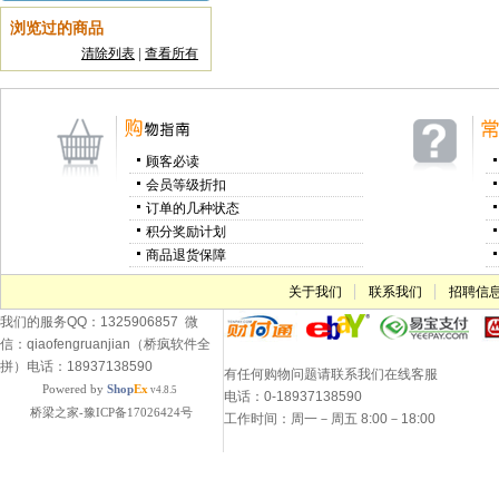
浏览过的商品
清除列表
|
查看所有
顾客必读
会员等级折扣
订单的几种状态
积分奖励计划
商品退货保障
关于我们
联系我们
招聘信
我们的服务QQ：1325906857 微
信：qiaofengruanjian（桥疯软件全
拼）电话：18937138590
有任何购物问题请联系我们在线客服
Powered by
Shop
Ex
v4.8.5
电话：0-18937138590
桥梁之家-豫ICP备17026424号
工作时间：周一－周五 8:00－18:00