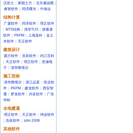
汉岩土
|
家园土方
|
北京威远图
|
睿智软件
|
同济曙光
|
中海达
结构计算
广厦软件
|
同济软件
|
理正软件
|
MTS结构
|
清华TUS
|
探索者
软件
|
PKPM
|
上海蓝科
|
金土
木软件
|
天正软件
建筑设计
圆方软件
|
浩辰软件
|
内江百科
|
天正软件
|
理正软件
|
意迪电
子
|
清华斯维尔
施工投标
清华斯维尔
|
浙江品茗
|
筑业软
件
|
PKPM
|
建龙软件
|
西安智
通
|
梦龙软件
|
共友软件
|
广东
华软
水电暖通
理正软件
|
天正软件
|
鸿业软件
|
浩辰软件
|
zdm 2008
其他软件