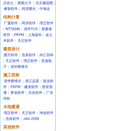
汉岩土
|
家园土方
|
北京威远图
|
睿智软件
|
同济曙光
|
中海达
结构计算
广厦软件
|
同济软件
|
理正软件
|
MTS结构
|
清华TUS
|
探索者
软件
|
PKPM
|
上海蓝科
|
金土
木软件
|
天正软件
建筑设计
圆方软件
|
浩辰软件
|
内江百科
|
天正软件
|
理正软件
|
意迪电
子
|
清华斯维尔
施工投标
清华斯维尔
|
浙江品茗
|
筑业软
件
|
PKPM
|
建龙软件
|
西安智
通
|
梦龙软件
|
共友软件
|
广东
华软
水电暖通
理正软件
|
天正软件
|
鸿业软件
|
浩辰软件
|
zdm 2008
其他软件