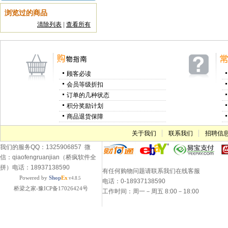
浏览过的商品
清除列表
|
查看所有
顾客必读
会员等级折扣
订单的几种状态
积分奖励计划
商品退货保障
关于我们
联系我们
招聘信
我们的服务QQ：1325906857 微
信：qiaofengruanjian（桥疯软件全
拼）电话：18937138590
有任何购物问题请联系我们在线客服
Powered by
Shop
Ex
v4.8.5
电话：0-18937138590
桥梁之家-豫ICP备17026424号
工作时间：周一－周五 8:00－18:00