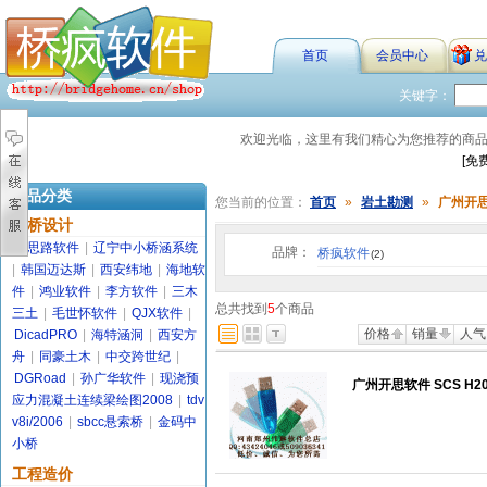
首页
会员中心
兑
关键字：
欢迎光临，这里有我们精心为您推荐的商
[免
商品分类
您当前的位置：
首页
»
岩土勘测
»
广州开
路桥设计
金思路软件
|
辽宁中小桥涵系统
品牌：
桥疯软件
(2)
|
韩国迈达斯
|
西安纬地
|
海地软
件
|
鸿业软件
|
李方软件
|
三木
总共找到
5
个商品
三土
|
毛世怀软件
|
QJX软件
|
价格
销量
人气
DicadPRO
|
海特涵洞
|
西安方
舟
|
同豪土木
|
中交跨世纪
|
DGRoad
|
孙广华软件
|
现浇预
广州开思软件 SCS H2
应力混凝土连续梁绘图2008
|
tdv
v8i/2006
|
sbcc悬索桥
|
金码中
小桥
工程造价