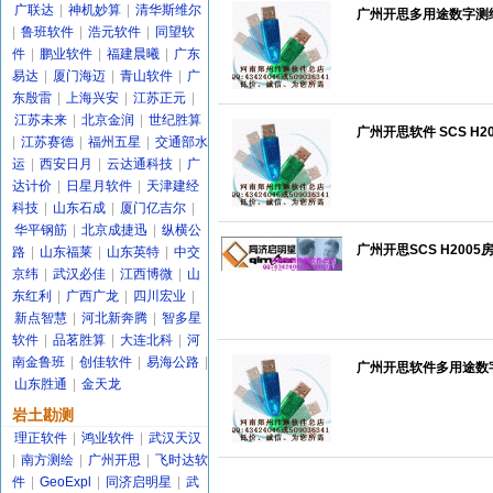
广联达
|
神机妙算
|
清华斯维尔
广州开思多用途数字测绘系
|
鲁班软件
|
浩元软件
|
同望软
件
|
鹏业软件
|
福建晨曦
|
广东
易达
|
厦门海迈
|
青山软件
|
广
东殷雷
|
上海兴安
|
江苏正元
|
江苏未来
|
北京金润
|
世纪胜算
广州开思软件 SCS H2
|
江苏赛德
|
福州五星
|
交通部水
运
|
西安日月
|
云达通科技
|
广
达计价
|
日星月软件
|
天津建经
科技
|
山东石成
|
厦门亿吉尔
|
华平钢筋
|
北京成捷迅
|
纵横公
广州开思SCS H200
路
|
山东福莱
|
山东英特
|
中交
京纬
|
武汉必佳
|
江西博微
|
山
东红利
|
广西广龙
|
四川宏业
|
新点智慧
|
河北新奔腾
|
智多星
软件
|
品茗胜算
|
大连北科
|
河
南金鲁班
|
创佳软件
|
易海公路
|
广州开思软件多用途数字测
山东胜通
|
金天龙
岩土勘测
理正软件
|
鸿业软件
|
武汉天汉
|
南方测绘
|
广州开思
|
飞时达软
件
|
GeoExpl
|
同济启明星
|
武