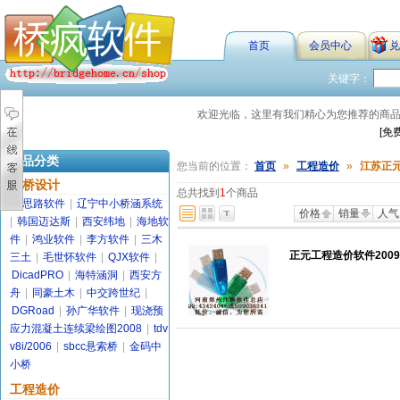
首页
会员中心
兑
关键字：
欢迎光临，这里有我们精心为您推荐的商
[免
商品分类
您当前的位置：
首页
»
工程造价
»
江苏正
路桥设计
总共找到
1
个商品
金思路软件
|
辽宁中小桥涵系统
价格
销量
人气
|
韩国迈达斯
|
西安纬地
|
海地软
件
|
鸿业软件
|
李方软件
|
三木
正元工程造价软件2009
三土
|
毛世怀软件
|
QJX软件
|
DicadPRO
|
海特涵洞
|
西安方
舟
|
同豪土木
|
中交跨世纪
|
DGRoad
|
孙广华软件
|
现浇预
应力混凝土连续梁绘图2008
|
tdv
v8i/2006
|
sbcc悬索桥
|
金码中
小桥
工程造价