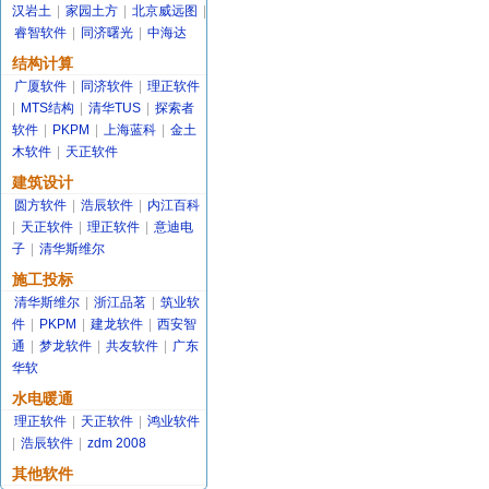
汉岩土
|
家园土方
|
北京威远图
|
睿智软件
|
同济曙光
|
中海达
结构计算
广厦软件
|
同济软件
|
理正软件
|
MTS结构
|
清华TUS
|
探索者
软件
|
PKPM
|
上海蓝科
|
金土
木软件
|
天正软件
建筑设计
圆方软件
|
浩辰软件
|
内江百科
|
天正软件
|
理正软件
|
意迪电
子
|
清华斯维尔
施工投标
清华斯维尔
|
浙江品茗
|
筑业软
件
|
PKPM
|
建龙软件
|
西安智
通
|
梦龙软件
|
共友软件
|
广东
华软
水电暖通
理正软件
|
天正软件
|
鸿业软件
|
浩辰软件
|
zdm 2008
其他软件