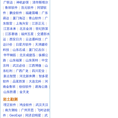
广联达
|
神机妙算
|
清华斯维尔
|
鲁班软件
|
浩元软件
|
同望软
件
|
鹏业软件
|
福建晨曦
|
广东
易达
|
厦门海迈
|
青山软件
|
广
东殷雷
|
上海兴安
|
江苏正元
|
江苏未来
|
北京金润
|
世纪胜算
|
江苏赛德
|
福州五星
|
交通部水
运
|
西安日月
|
云达通科技
|
广
达计价
|
日星月软件
|
天津建经
科技
|
山东石成
|
厦门亿吉尔
|
华平钢筋
|
北京成捷迅
|
纵横公
路
|
山东福莱
|
山东英特
|
中交
京纬
|
武汉必佳
|
江西博微
|
山
东红利
|
广西广龙
|
四川宏业
|
新点智慧
|
河北新奔腾
|
智多星
软件
|
品茗胜算
|
大连北科
|
河
南金鲁班
|
创佳软件
|
易海公路
|
山东胜通
|
金天龙
岩土勘测
理正软件
|
鸿业软件
|
武汉天汉
|
南方测绘
|
广州开思
|
飞时达软
件
|
GeoExpl
|
同济启明星
|
武