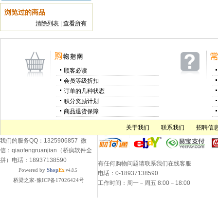
浏览过的商品
清除列表
|
查看所有
顾客必读
会员等级折扣
订单的几种状态
积分奖励计划
商品退货保障
关于我们
联系我们
招聘信
我们的服务QQ：1325906857 微
信：qiaofengruanjian（桥疯软件全
拼）电话：18937138590
有任何购物问题请联系我们在线客服
Powered by
Shop
Ex
v4.8.5
电话：0-18937138590
桥梁之家-豫ICP备17026424号
工作时间：周一－周五 8:00－18:00