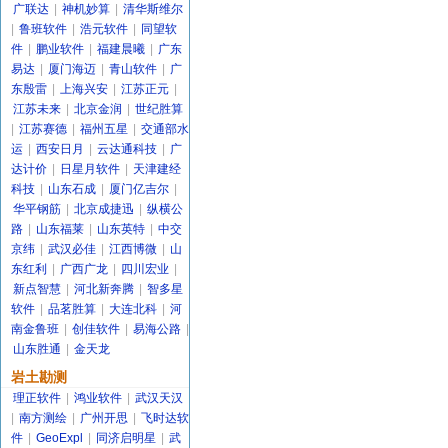
广联达
|
神机妙算
|
清华斯维尔
|
鲁班软件
|
浩元软件
|
同望软
件
|
鹏业软件
|
福建晨曦
|
广东
易达
|
厦门海迈
|
青山软件
|
广
东殷雷
|
上海兴安
|
江苏正元
|
江苏未来
|
北京金润
|
世纪胜算
|
江苏赛德
|
福州五星
|
交通部水
运
|
西安日月
|
云达通科技
|
广
达计价
|
日星月软件
|
天津建经
科技
|
山东石成
|
厦门亿吉尔
|
华平钢筋
|
北京成捷迅
|
纵横公
路
|
山东福莱
|
山东英特
|
中交
京纬
|
武汉必佳
|
江西博微
|
山
东红利
|
广西广龙
|
四川宏业
|
新点智慧
|
河北新奔腾
|
智多星
软件
|
品茗胜算
|
大连北科
|
河
南金鲁班
|
创佳软件
|
易海公路
|
山东胜通
|
金天龙
岩土勘测
理正软件
|
鸿业软件
|
武汉天汉
|
南方测绘
|
广州开思
|
飞时达软
件
|
GeoExpl
|
同济启明星
|
武