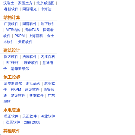
汉岩土
|
家园土方
|
北京威远图
|
睿智软件
|
同济曙光
|
中海达
结构计算
广厦软件
|
同济软件
|
理正软件
|
MTS结构
|
清华TUS
|
探索者
软件
|
PKPM
|
上海蓝科
|
金土
木软件
|
天正软件
建筑设计
圆方软件
|
浩辰软件
|
内江百科
|
天正软件
|
理正软件
|
意迪电
子
|
清华斯维尔
施工投标
清华斯维尔
|
浙江品茗
|
筑业软
件
|
PKPM
|
建龙软件
|
西安智
通
|
梦龙软件
|
共友软件
|
广东
华软
水电暖通
理正软件
|
天正软件
|
鸿业软件
|
浩辰软件
|
zdm 2008
其他软件