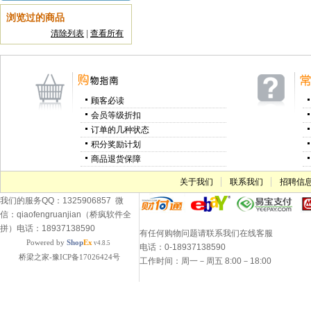
浏览过的商品
清除列表
|
查看所有
顾客必读
会员等级折扣
订单的几种状态
积分奖励计划
商品退货保障
关于我们
联系我们
招聘信
我们的服务QQ：1325906857 微
信：qiaofengruanjian（桥疯软件全
拼）电话：18937138590
有任何购物问题请联系我们在线客服
Powered by
Shop
Ex
v4.8.5
电话：0-18937138590
桥梁之家-豫ICP备17026424号
工作时间：周一－周五 8:00－18:00