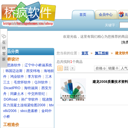
首页
会员中心
兑
关键字：
欢迎光临，这里有我们精心为您推荐的商
[免
商品分类
您当前的位置：
首页
»
施工投标
»
建龙软
路桥设计
总共找到
1
个商品
金思路软件
|
辽宁中小桥涵系统
价格
销量
人气
|
韩国迈达斯
|
西安纬地
|
海地软
件
|
鸿业软件
|
李方软件
|
三木
建龙2008质量技术资
三土
|
毛世怀软件
|
QJX软件
|
DicadPRO
|
海特涵洞
|
西安方
舟
|
同豪土木
|
中交跨世纪
|
DGRoad
|
孙广华软件
|
现浇预
应力混凝土连续梁绘图2008
|
tdv
v8i/2006
|
sbcc悬索桥
|
金码中
小桥
工程造价