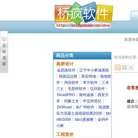
欢迎光
商品分类
您当前的位置
路桥设计
金思路软件
|
辽宁中小桥涵系统
|
韩国迈达斯
|
西安纬地
|
海地软
件
|
鸿业软件
|
李方软件
|
三木
非常
三土
|
毛世怀软件
|
QJX软件
|
DicadPRO
|
海特涵洞
|
西安方
舟
|
同豪土木
|
中交跨世纪
|
建议：
适当缩
DGRoad
|
孙广华软件
|
现浇预
应力混凝土连续梁绘图2008
|
tdv
v8i/2006
|
sbcc悬索桥
|
金码中
小桥
工程造价