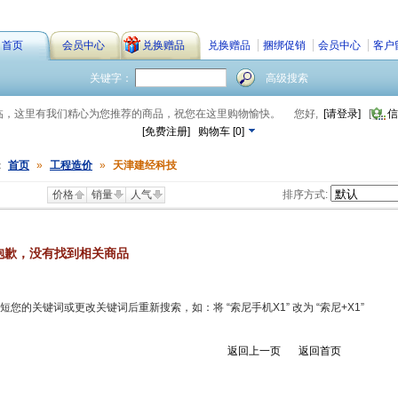
首页
会员中心
兑换赠品
兑换赠品
捆绑促销
会员中心
客户
关键字：
高级搜索
临，这里有我们精心为您推荐的商品，祝您在这里购物愉快。
您好,
[请登录]
[
信
[免费注册]
购物车
[
0
]
：
首页
»
工程造价
»
天津建经科技
价格
销量
人气
排序方式:
抱歉，没有找到相关商品
短您的关键词或更改关键词后重新搜索，如：将 “索尼手机X1” 改为 “索尼+X1”
返回上一页
返回首页