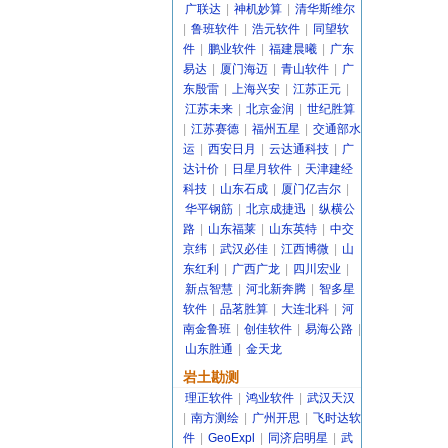
广联达
|
神机妙算
|
清华斯维尔
|
鲁班软件
|
浩元软件
|
同望软
件
|
鹏业软件
|
福建晨曦
|
广东
易达
|
厦门海迈
|
青山软件
|
广
东殷雷
|
上海兴安
|
江苏正元
|
江苏未来
|
北京金润
|
世纪胜算
|
江苏赛德
|
福州五星
|
交通部水
运
|
西安日月
|
云达通科技
|
广
达计价
|
日星月软件
|
天津建经
科技
|
山东石成
|
厦门亿吉尔
|
华平钢筋
|
北京成捷迅
|
纵横公
路
|
山东福莱
|
山东英特
|
中交
京纬
|
武汉必佳
|
江西博微
|
山
东红利
|
广西广龙
|
四川宏业
|
新点智慧
|
河北新奔腾
|
智多星
软件
|
品茗胜算
|
大连北科
|
河
南金鲁班
|
创佳软件
|
易海公路
|
山东胜通
|
金天龙
岩土勘测
理正软件
|
鸿业软件
|
武汉天汉
|
南方测绘
|
广州开思
|
飞时达软
件
|
GeoExpl
|
同济启明星
|
武